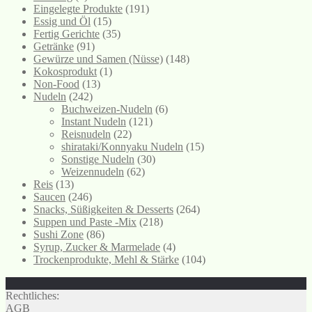
Eingelegte Produkte
(191)
Essig und Öl
(15)
Fertig Gerichte
(35)
Getränke
(91)
Gewürze und Samen (Nüsse)
(148)
Kokosprodukt
(1)
Non-Food
(13)
Nudeln
(242)
Buchweizen-Nudeln
(6)
Instant Nudeln
(121)
Reisnudeln
(22)
shirataki/Konnyaku Nudeln
(15)
Sonstige Nudeln
(30)
Weizennudeln
(62)
Reis
(13)
Saucen
(246)
Snacks, Süßigkeiten & Desserts
(264)
Suppen und Paste -Mix
(218)
Sushi Zone
(86)
Syrup, Zucker & Marmelade
(4)
Trockenprodukte, Mehl & Stärke
(104)
Rechtliches:
AGB