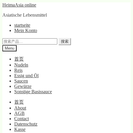
Skip
Skip
HeimaAsia online
to
to
Asiatische Lebensmittel
navigation
content
startseite
Mein Konto
搜
搜索
索：
Menu
首页
Nudeln
Reis
Essig und Öl
Saucen
Gewürze
Sonstige Basissauce
首页
About
AGB
Contact
Datenschutz
Kasse