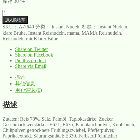
库存 30 件
数
量
加入购物车
SKU：
A-7640
分类：
Instant Nudeln
标签：
Instant Nudeln
klare Brühe
,
Instant Reisnudeln
,
mama
,
MAMA Reisnudeln
,
Reisnudeln mir Klarer Bühe
Share on Twitter
Share on Facebook
Pin this product
Share via Email
描述
其他信息
用户评论 (0)
描述
Zutaten: Reis 78%, Salz, Palmöl, Tapiokastärke, Zucker,
Geschmacksverstärker: E621, E635, Knoblauchpulver, Knoblauch,
Chilipulver, getrocknete Frühlingszwiebel, Pfefferpulver,
Paprikaextrakt, Säurungsmittel: E330, Farbstoff (einfacher