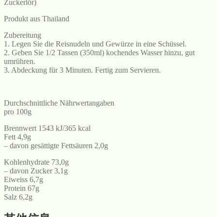
Zuckerlör)
Produkt aus Thailand
Zubereitung
1. Legen Sie die Reisnudeln und Gewürze in eine Schüssel.
2. Geben Sie 1/2 Tassen (350ml) kochendes Wasser hinzu, gut
umrühren.
3. Abdeckung für 3 Minuten. Fertig zum Servieren.
Durchschnittliche Nährwertangaben
pro 100g
Brennwert 1543 kJ/365 kcal
Fett 4,9g
– davon gesättigte Fettsäuren 2,0g
Kohlenhydrate 73,0g
– davon Zucker 3,1g
Eiweiss 6,7g
Protein 67g
Salz 6,2g