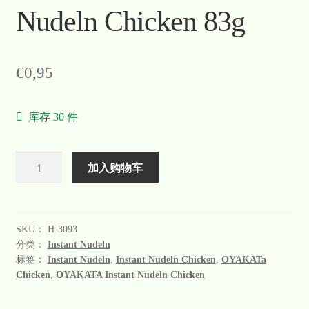
Nudeln Chicken 83g
€
0,95
库存 30 件
数
加入购物车
量
SKU：
H-3093
分类：
Instant Nudeln
标签：
Instant Nudeln
,
Instant Nudeln Chicken
,
OYAKATa
Chicken
,
OYAKATA Instant Nudeln Chicken