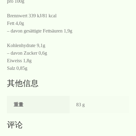
pro 100g
Brennwert 339 kJ/81 kcal
Fett 4,0g
– davon gesättigte Fettsäuren 1,9g
Kohlenhydrate 9,1g
– davon Zucker 0,6g
Eiweiss 1,8g
Salz 0,85g
其他信息
重量
83 g
评论