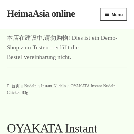
HeimaAsia online
Skip
Skip
Menu
to
to
navigation
content
本店在建设中,请勿购物! Dies ist ein Demo-
Shop zum Testen – erfüllt die
Bestellvereinbarung nicht.
首页
Nudeln
Instant Nudeln
OYAKATA Instant Nudeln
Chicken 83g
OYAKATA Instant