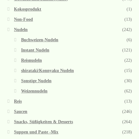
Kokosprodukt
(1)
Non-Food
(13)
Nudeln
(242)
Buchweizen-Nudeln
(6)
Instant Nudeln
(121)
Reisnudeln
(22)
shirataki/Konnyaku Nudeln
(15)
Sonstige Nudeln
(30)
Weizennudeln
(62)
Reis
(13)
Saucen
(246)
Snacks, Süßigkeiten & Desserts
(264)
Suppen und Paste -Mix
(218)