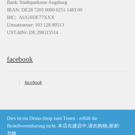
Bank: Stadtsparkasse Augsburg
IBAN: DE28 7205 0000 0251 1483 00
BIC: AUGSDE77XXX
Umsatzsteuer: 103 128 90513
UST-IdNr: DE 298115514
facebook
facebook
Dies ist ein Demo-Shop zum Testen - erfüllt die
© Heima online 2026
Bestellvereinbarung nicht. 本店在建设中,请勿购物,谢谢!
忽略