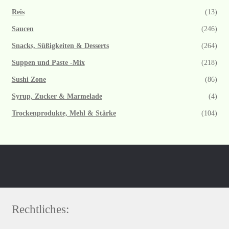
Reis
(13)
Saucen
(246)
Snacks, Süßigkeiten & Desserts
(264)
Suppen und Paste -Mix
(218)
Sushi Zone
(86)
Syrup, Zucker & Marmelade
(4)
Trockenprodukte, Mehl & Stärke
(104)
Rechtliches: