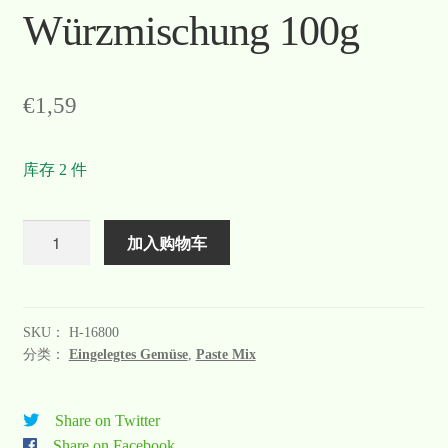
Würzmischung 100g
€
1,59
库存 2 件
数
加入购物车
量
SKU：
H-16800
分类：
Eingelegtes Gemüse
,
Paste Mix
Share on Twitter
Share on Facebook