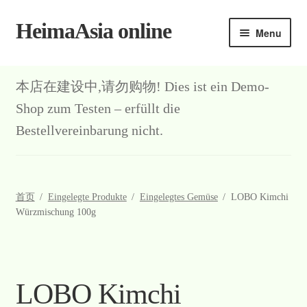
HeimaAsia online
Skip
Skip
Menu
to
to
navigation
content
本店在建设中,请勿购物! Dies ist ein Demo-
Shop zum Testen – erfüllt die
Bestellvereinbarung nicht.
首页
/
Eingelegte Produkte
/
Eingelegtes Gemüse
/
LOBO Kimchi
Würzmischung 100g
LOBO Kimchi