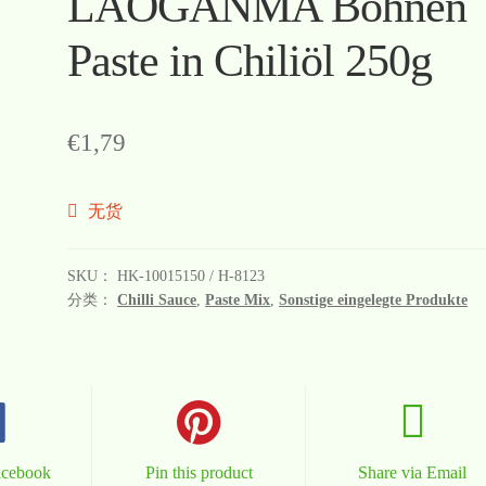
LAOGANMA Bohnen
Paste in Chiliöl 250g
€
1,79
无货
SKU：
HK-10015150 / H-8123
分类：
Chilli Sauce
,
Paste Mix
,
Sonstige eingelegte Produkte
acebook
Pin this product
Share via Email