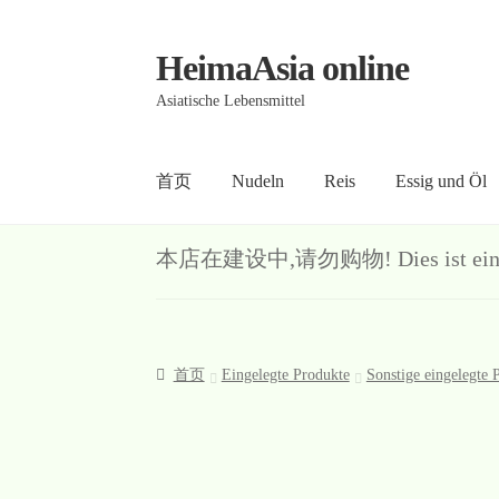
HeimaAsia online
Skip
Skip
to
to
Asiatische Lebensmittel
navigation
content
首页
Nudeln
Reis
Essig und Öl
首页
About
AGB
Contact
Datenschutz
Kasse
Me
本店在建设中,请勿购物! Dies ist ein Demo-S
首页
Eingelegte Produkte
Sonstige eingelegte 