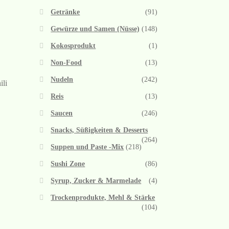
Getränke
(91)
Gewürze und Samen (Nüsse)
(148)
Kokosprodukt
(1)
Non-Food
(13)
Nudeln
(242)
ili
Reis
(13)
Saucen
(246)
Snacks, Süßigkeiten & Desserts
(264)
Suppen und Paste -Mix
(218)
Sushi Zone
(86)
Syrup, Zucker & Marmelade
(4)
Trockenprodukte, Mehl & Stärke
(104)