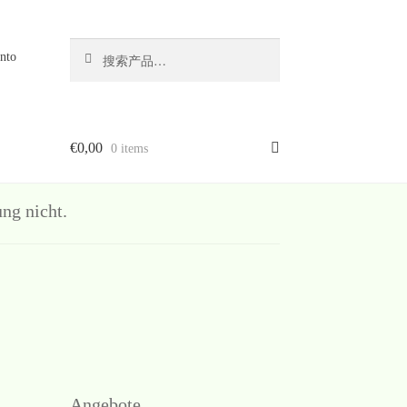
搜
搜
nto
索
索：
€
0,00
0 items
g nicht.
Angebote