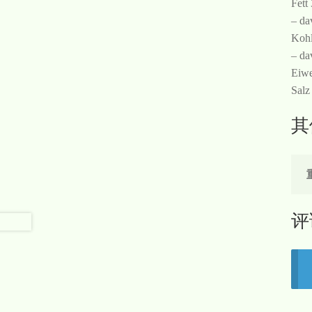
Fett
– da
Kohl
– da
Eiwe
Salz
其
评