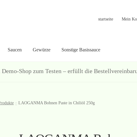
startseite
Mein Ko
Saucen
Gewürze
Sonstige Basissauce
in Konto
Warenkorb
Welcome
Widerrufsformular
关于
联系
hop zum Testen – erfüllt die Bestellvereinbarun
Produkte
LAOGANMA Bohnen Paste in Chiliöl 250g