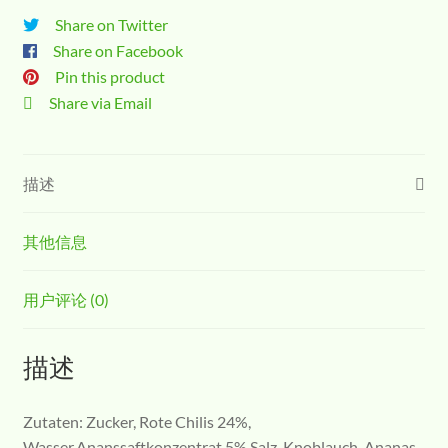
Share on Twitter
Share on Facebook
Pin this product
Share via Email
描述
其他信息
用户评论 (0)
描述
Zutaten: Zucker, Rote Chilis 24%,
Wasser,Ananssaftkonzentrat 5%,Salz, Knoblauch, Ananas