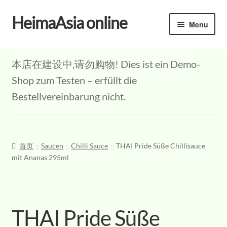
HeimaAsia online
Skip
Skip
Menu
to
to
navigation
content
本店在建设中,请勿购物! Dies ist ein Demo-
Shop zum Testen – erfüllt die
Bestellvereinbarung nicht.
首页
Saucen
Chilli Sauce
THAI Pride Süße Chillisauce
mit Ananas 295ml
THAI Pride Süße