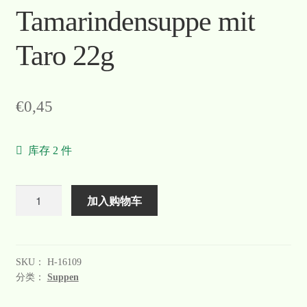
Tamarindensuppe mit
Warenkorb
Taro 22g
Welcome
Widerrufsformular
€
0,45
关于
库存 2 件
联系
数
加入购物车
量
SKU：
H-16109
分类：
Suppen