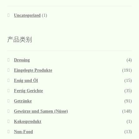
Uncategorized
(1)
产品类别
Dressing
(4)
Eingelegte Produkte
(191)
Essig und Öl
(15)
Fertig Gerichte
(35)
Getränke
(91)
Gewürze und Samen (Nüsse)
(148)
Kokosprodukt
(1)
Non-Food
(13)