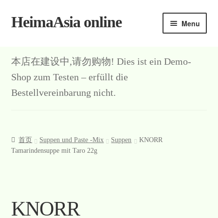
HeimaAsia online
Skip
Skip
Menu
to
to
navigation
content
首页
本店在建设中,请勿购物! Dies ist ein Demo-
About
Shop zum Testen – erfüllt die
Bestellvereinbarung nicht.
AGB
Contact
首页
Suppen und Paste -Mix
Suppen
KNORR
Datenschutz
Tamarindensuppe mit Taro 22g
Kasse
Mein Konto
KNORR