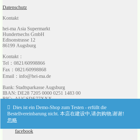
Datenschutz
Kontakt
hei-ma Asia Supermarkt
Hundertsechs GmbH
Edisonstrasse 12
86199 Augsburg
Kontakt：
Tel：0821/60998866
Fax：0821/60998868
Email：info@hei-ma.de
Bank: Stadtsparkasse Augsburg
IBAN: DE28 7205 0000 0251 1483 00
BIC: AUGSDE77XXX
Umsatzsteuer: 103 128 90513
Dies ist ein Demo-Shop zum Testen - erfüllt die
UST-IdNr: DE 298115514
Bestellvereinbarung nicht. 本店在建设中,请勿购物,谢谢!
忽略
facebook
facebook