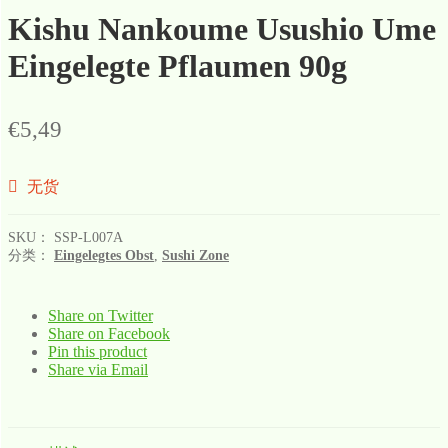
Kishu Nankoume Usushio Ume
Eingelegte Pflaumen 90g
€
5,49
无货
SKU：
SSP-L007A
分类：
Eingelegtes Obst
,
Sushi Zone
Share on Twitter
Share on Facebook
Pin this product
Share via Email