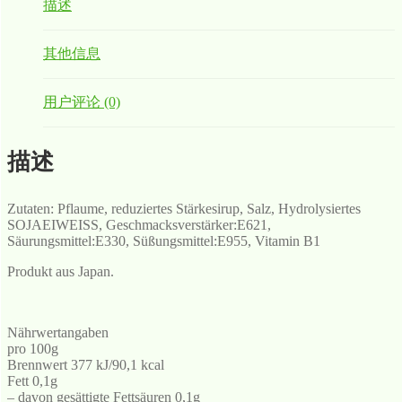
描述
其他信息
用户评论 (0)
描述
Zutaten: Pflaume, reduziertes Stärkesirup, Salz, Hydrolysiertes
SOJAEIWEISS, Geschmacksverstärker:E621,
Säurungsmittel:E330, Süßungsmittel:E955, Vitamin B1
Produkt aus Japan.
Nährwertangaben
pro 100g
Brennwert 377 kJ/90,1 kcal
Fett 0,1g
– davon gesättigte Fettsäuren 0,1g