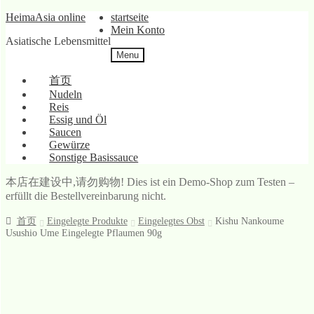
Skip
Skip
HeimaAsia online
startseite
to
to
Mein Konto
Asiatische Lebensmittel
navigation
content
Menu
首页
Nudeln
Reis
Essig und Öl
Saucen
Gewürze
Sonstige Basissauce
本店在建设中,请勿购物! Dies ist ein Demo-Shop zum Testen –
erfüllt die Bestellvereinbarung nicht.
首页
Eingelegte Produkte
Eingelegtes Obst
Kishu Nankoume
Usushio Ume Eingelegte Pflaumen 90g