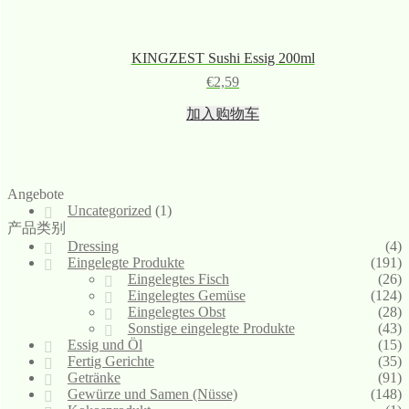
KINGZEST Sushi Essig 200ml
€
2,59
加入购物车
Angebote
Uncategorized
(1)
产品类别
Dressing
(4)
Eingelegte Produkte
(191)
Eingelegtes Fisch
(26)
Eingelegtes Gemüse
(124)
Eingelegtes Obst
(28)
Sonstige eingelegte Produkte
(43)
Essig und Öl
(15)
Fertig Gerichte
(35)
Getränke
(91)
Gewürze und Samen (Nüsse)
(148)