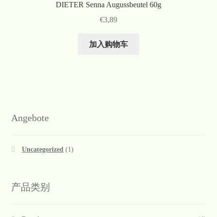
DIETER Senna Augussbeutel 60g
€
3,89
加入购物车
Angebote
Uncategorized
(1)
产品类别