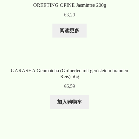
OREETING OPINE Jasmintee 200g
€
3,29
阅读更多
GARASHA Genmaicha (Grünertee mit geröstetem braunen
Reis) 56g
€
6,59
加入购物车