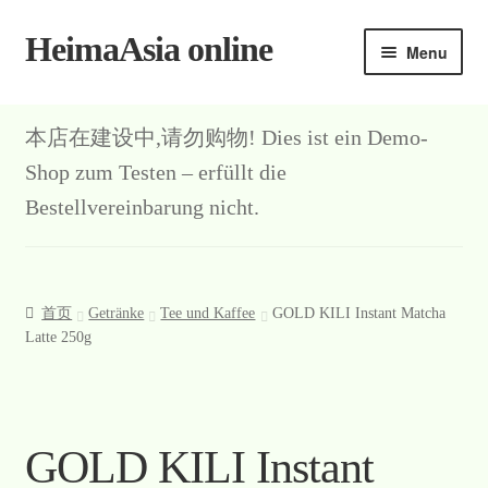
HeimaAsia online
Skip
Skip
Menu
to
to
navigation
content
本店在建设中,请勿购物! Dies ist ein Demo-
Shop zum Testen – erfüllt die
Bestellvereinbarung nicht.
首页
Getränke
Tee und Kaffee
GOLD KILI Instant Matcha
Latte 250g
GOLD KILI Instant