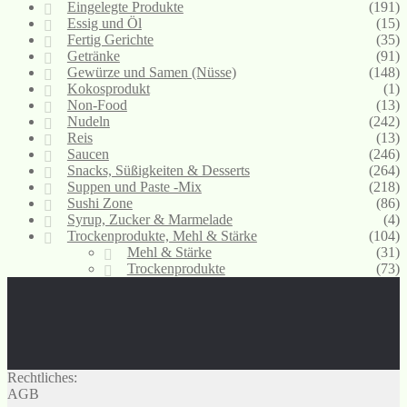
Eingelegte Produkte
(191)
Essig und Öl
(15)
Fertig Gerichte
(35)
Getränke
(91)
Gewürze und Samen (Nüsse)
(148)
Kokosprodukt
(1)
Non-Food
(13)
Nudeln
(242)
Reis
(13)
Saucen
(246)
Snacks, Süßigkeiten & Desserts
(264)
Suppen und Paste -Mix
(218)
Sushi Zone
(86)
Syrup, Zucker & Marmelade
(4)
Trockenprodukte, Mehl & Stärke
(104)
Mehl & Stärke
(31)
Trockenprodukte
(73)
Rechtliches:
AGB