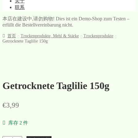
关于
联系
本店在建设中,请勿购物! Dies ist ein Demo-Shop zum Testen –
erfüllt die Bestellvereinbarung nicht.
首页
Trockenprodukte, Mehl & Stärke
Trockenprodukte
Getrocknete Taglilie 150g
Getrocknete Taglilie 150g
€
3,99
库存 2 件