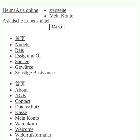
Skip
Skip
HeimaAsia online
startseite
to
to
Mein Konto
Asiatische Lebensmittel
navigation
content
Menu
首页
Nudeln
Reis
Essig und Öl
Saucen
Gewürze
Sonstige Basissauce
首页
About
AGB
Contact
Datenschutz
Kasse
Mein Konto
Warenkorb
Welcome
Widerrufsformular