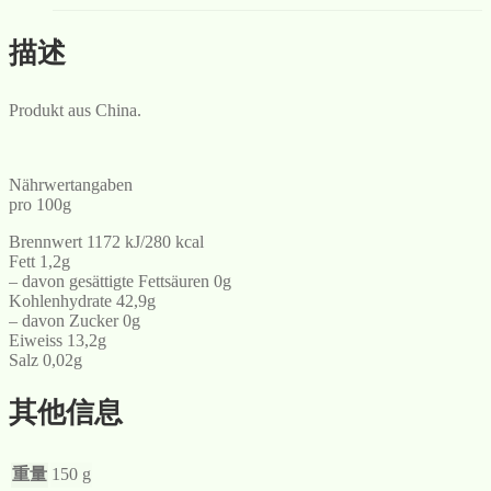
描述
Produkt aus China.
Nährwertangaben
pro 100g
Brennwert 1172 kJ/280 kcal
Fett 1,2g
– davon gesättigte Fettsäuren 0g
Kohlenhydrate 42,9g
– davon Zucker 0g
Eiweiss 13,2g
Salz 0,02g
其他信息
重量
150 g