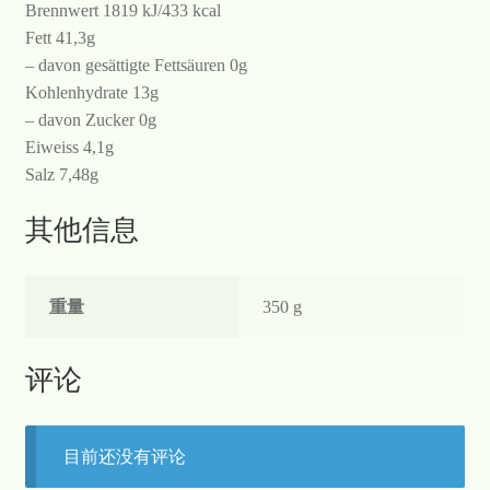
Brennwert 1819 kJ/433 kcal
Fett 41,3g
– davon gesättigte Fettsäuren 0g
Kohlenhydrate 13g
– davon Zucker 0g
Eiweiss 4,1g
Salz 7,48g
其他信息
重量
350 g
评论
目前还没有评论