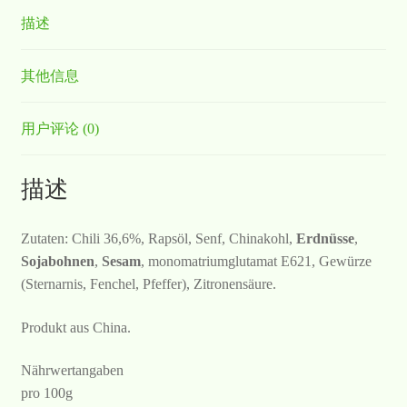
描述
其他信息
用户评论 (0)
描述
Zutaten: Chili 36,6%, Rapsöl, Senf, Chinakohl,
Erdnüsse
,
Sojabohnen
,
Sesam
, monomatriumglutamat E621, Gewürze
(Sternarnis, Fenchel, Pfeffer), Zitronensäure.
Produkt aus China.
Nährwertangaben
pro 100g