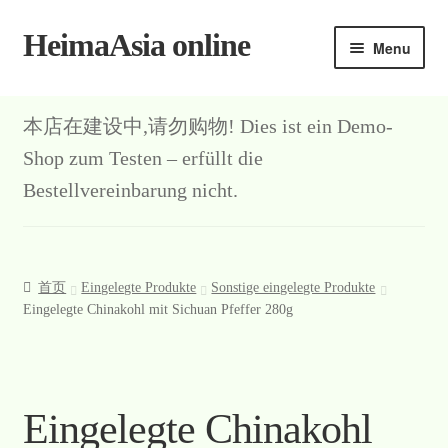
HeimaAsia online
Skip
Skip
Menu
to
to
navigation
content
本店在建设中,请勿购物! Dies ist ein Demo-
Shop zum Testen – erfüllt die
Bestellvereinbarung nicht.
首页
Eingelegte Produkte
Sonstige eingelegte Produkte
Eingelegte Chinakohl mit Sichuan Pfeffer 280g
Eingelegte Chinakohl