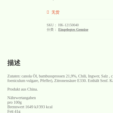
无货
SKU：
HK-12150040
分类：
Eingelegtes Gemüse
描述
Zutaten: canola Öl, bambussprossen 21,9%, Chili, Ingwer, Salz , 
foeniculum vulgare, Pfeffer), Zitronensäure E330. Enthält Senf. 
Produkt aus China.
Nährwertangaben
pro 100g
Brennwert 1649 kJ/393 kcal
Fett 41g