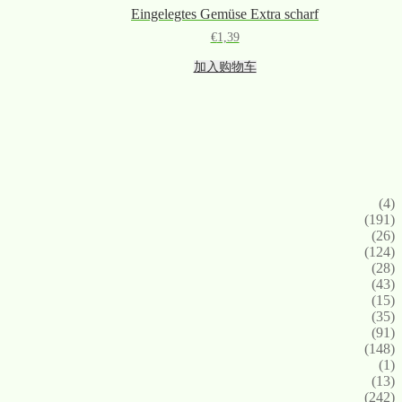
Eingelegtes Gemüse Extra scharf
€
1,39
加入购物车
(4)
(191)
(26)
(124)
(28)
(43)
(15)
(35)
(91)
(148)
(1)
(13)
(242)