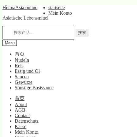
Skip
Skip
HeimaAsia online
startseite
to
to
Mein Konto
Asiatische Lebensmittel
navigation
content
搜
搜索
索：
Menu
首页
Nudeln
Reis
Essig und Öl
Saucen
Gewürze
Sonstige Basissauce
首页
About
AGB
Contact
Datenschutz
Kasse
Mein Konto