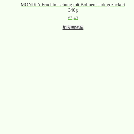
MONIKA Fruchtmischung mit Bohnen stark gezuckert
340g
€
2,49
加入购物车