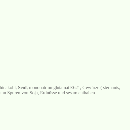
chinakohl,
Senf
, mononatriumglutamat E621, Gewürze ( sternanis,
Kann Spuren von Soja, Erdnüsse und sesam enthalten.