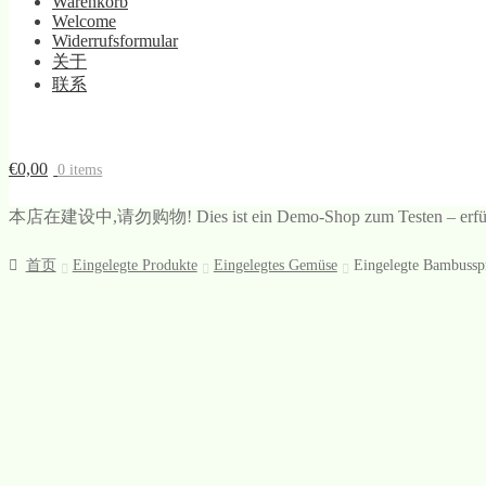
Warenkorb
Welcome
Widerrufsformular
关于
联系
€
0,00
0 items
本店在建设中,请勿购物! Dies ist ein Demo-Shop zum Testen – erfüllt di
首页
Eingelegte Produkte
Eingelegtes Gemüse
Eingelegte Bambussp