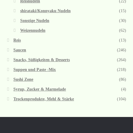
Reisnudeln
(22)
shirataki/Konnyaku Nudeln
(15)
Sonstige Nudeln
(30)
Weizennudeln
(62)
Reis
(13)
Saucen
(246)
Snacks, Süßigkeiten & Desserts
(264)
Suppen und Paste -Mix
(218)
Sushi Zone
(86)
Syrup, Zucker & Marmelade
(4)
Trockenprodukte, Mehl & Stärke
(104)