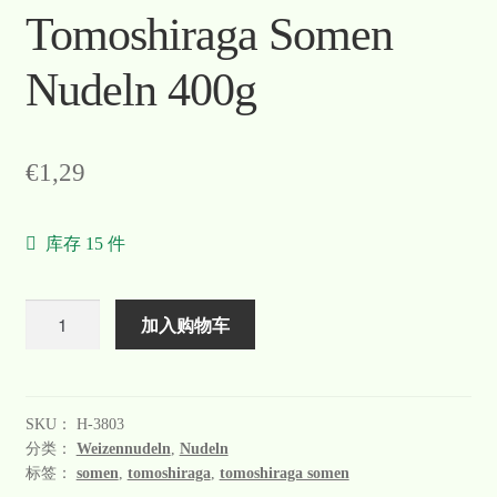
Tomoshiraga Somen
Nudeln 400g
€
1,29
库存 15 件
数
加入购物车
量
SKU：
H-3803
分类：
Weizennudeln
,
Nudeln
标签：
somen
,
tomoshiraga
,
tomoshiraga somen