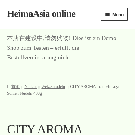
HeimaAsia online
Skip
Skip
Menu
to
to
navigation
content
本店在建设中,请勿购物! Dies ist ein Demo-
Shop zum Testen – erfüllt die
Bestellvereinbarung nicht.
首页
Nudeln
Weizennudeln
CITY AROMA Tomoshiraga
Somen Nudeln 400g
CITY AROMA