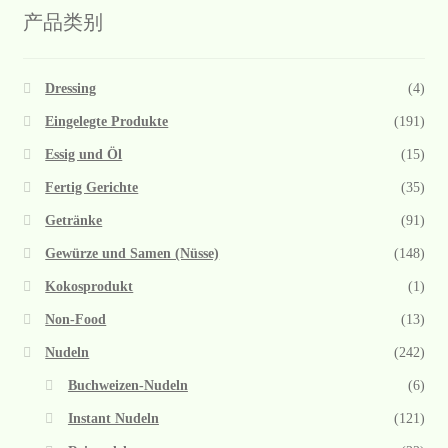
产品类别
Dressing
(4)
Eingelegte Produkte
(191)
Essig und Öl
(15)
Fertig Gerichte
(35)
Getränke
(91)
Gewürze und Samen (Nüsse)
(148)
Kokosprodukt
(1)
Non-Food
(13)
Nudeln
(242)
Buchweizen-Nudeln
(6)
Instant Nudeln
(121)