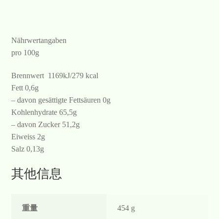
Nährwertangaben
pro 100g
Brennwert 1169kJ/279 kcal
Fett 0,6g
– davon gesättigte Fettsäuren 0g
Kohlenhydrate 65,5g
– davon Zucker 51,2g
Eiweiss 2g
Salz 0,13g
其他信息
重量
454 g