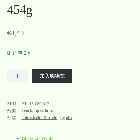
454g
€
4,49
库存 2 件
数
加入购物车
量
SKU：
HK-13.080.012
分类：
Trockenprodukte
标签：
chinesische Datteln
,
jujube
Share on Twitter