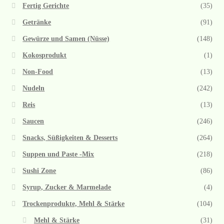
Fertig Gerichte
(35)
Getränke
(91)
Gewürze und Samen (Nüsse)
(148)
Kokosprodukt
(1)
Non-Food
(13)
Nudeln
(242)
Reis
(13)
Saucen
(246)
Snacks, Süßigkeiten & Desserts
(264)
Suppen und Paste -Mix
(218)
Sushi Zone
(86)
Syrup, Zucker & Marmelade
(4)
Trockenprodukte, Mehl & Stärke
(104)
Mehl & Stärke
(31)