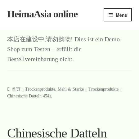
HeimaAsia online
Skip
Skip
Menu
to
to
navigation
content
本店在建设中,请勿购物! Dies ist ein Demo-
Shop zum Testen – erfüllt die
Bestellvereinbarung nicht.
首页
Trockenprodukte, Mehl & Stärke
Trockenprodukte
Chinesische Datteln 454g
Chinesische Datteln