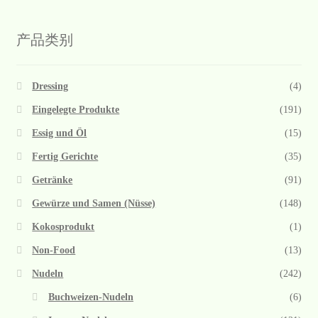
产品类别
Dressing
(4)
Eingelegte Produkte
(191)
Essig und Öl
(15)
Fertig Gerichte
(35)
Getränke
(91)
Gewürze und Samen (Nüsse)
(148)
Kokosprodukt
(1)
Non-Food
(13)
Nudeln
(242)
Buchweizen-Nudeln
(6)