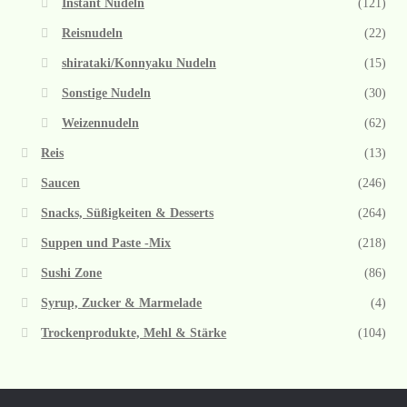
Instant Nudeln
(121)
Reisnudeln
(22)
shirataki/Konnyaku Nudeln
(15)
Sonstige Nudeln
(30)
Weizennudeln
(62)
Reis
(13)
Saucen
(246)
Snacks, Süßigkeiten & Desserts
(264)
Suppen und Paste -Mix
(218)
Sushi Zone
(86)
Syrup, Zucker & Marmelade
(4)
Trockenprodukte, Mehl & Stärke
(104)