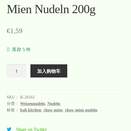
Mien Nudeln 200g
€
1,59
库存 5 件
数
加入购物车
量
SKU：
K-26161
分类：
Weizennudeln
,
Nudeln
标签：
bali kitchen
,
chow mien
,
chow mien nudeln
Share on Twitter