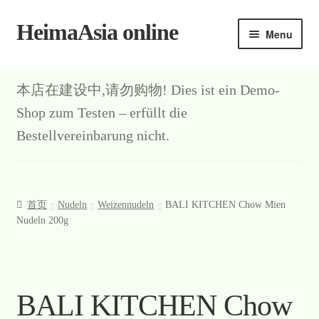
HeimaAsia online
Skip
Skip
Menu
to
to
navigation
content
本店在建设中,请勿购物! Dies ist ein Demo-
Shop zum Testen – erfüllt die
Bestellvereinbarung nicht.
首页
Nudeln
Weizennudeln
BALI KITCHEN Chow Mien
Nudeln 200g
BALI KITCHEN Chow