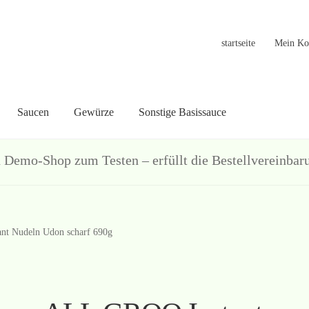
startseite
Mein Ko
Saucen
Gewürze
Sonstige Basissauce
in Konto
Warenkorb
Welcome
Widerrufsformular
关于
联系
hop zum Testen – erfüllt die Bestellvereinbarun
t Nudeln Udon scharf 690g