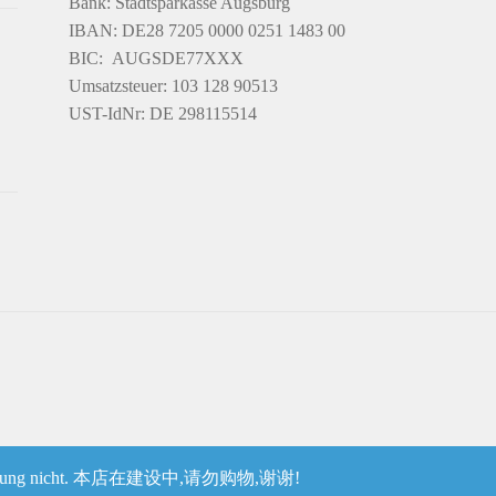
Bank: Stadtsparkasse Augsburg
IBAN: DE28 7205 0000 0251 1483 00
BIC: AUGSDE77XXX
Umsatzsteuer: 103 128 90513
UST-IdNr: DE 298115514
llvereinbarung nicht. 本店在建设中,请勿购物,谢谢!