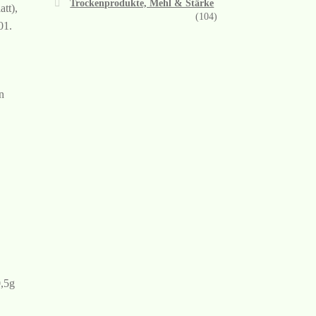
Trockenprodukte, Mehl & Stärke
tt),
(104)
01.
n
0,5g