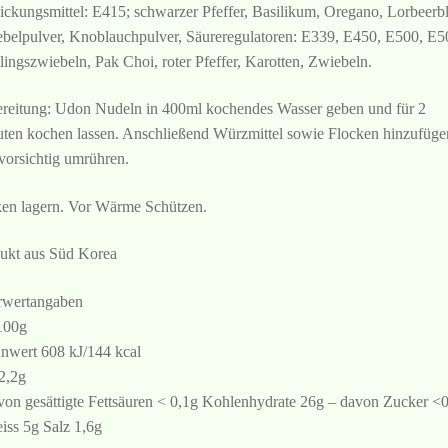
ickungsmittel: E415; schwarzer Pfeffer, Basilikum, Oregano, Lorbeerbla
belpulver, Knoblauchpulver, Säureregulatoren: E339, E450, E500, E5
lingszwiebeln, Pak Choi, roter Pfeffer, Karotten, Zwiebeln.
reitung: Udon Nudeln in 400ml kochendes Wasser geben und für 2
ten kochen lassen. Anschließend Würzmittel sowie Flocken hinzufüge
vorsichtig umrühren.
en lagern. Vor Wärme Schützen.
ukt aus Süd Korea
wertangaben
100g
nwert 608 kJ/144 kcal
 2,2g
von gesättigte Fettsäuren < 0,1g Kohlenhydrate 26g – davon Zucker <
iss 5g Salz 1,6g