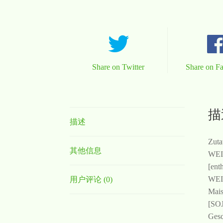
Share on Twitter
Share on F
描
描述
Zuta
其他信息
WEIZ
[ent
WEIZ
用户评论 (0)
Mais
[SOJ
Gesc