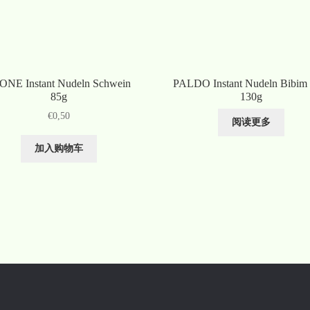
ONE Instant Nudeln Schwein
PALDO Instant Nudeln Bibim
85g
130g
€
0,50
阅读更多
加入购物车