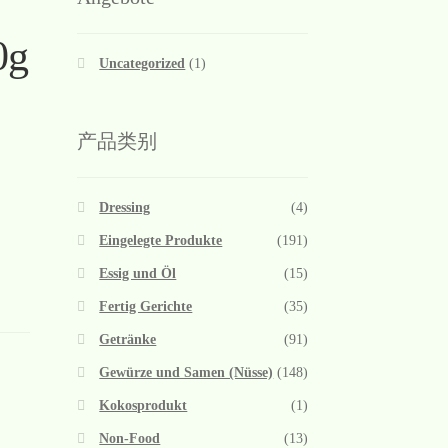
0g
Uncategorized
(1)
产品类别
Dressing
(4)
Eingelegte Produkte
(191)
Essig und Öl
(15)
Fertig Gerichte
(35)
Getränke
(91)
Gewürze und Samen (Nüsse)
(148)
Kokosprodukt
(1)
Non-Food
(13)