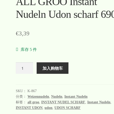
ALL GROO Instant
Nudeln Udon scharf 69
€
3,39
库存 5 件
数
加入购物车
量
SKU：
K-867
分类：
Weizennudeln
,
Nudeln
,
Instant Nudeln
标签：
all groo
,
INSTANT NUDEL SCHARF
,
Instant Nudeln
,
INSTANT UDON
,
udon
,
UDON SCHARF