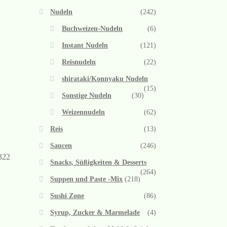
Nudeln
(242)
Buchweizen-Nudeln
(6)
Instant Nudeln
(121)
Reisnudeln
(22)
shirataki/Konnyaku Nudeln
(15)
Sonstige Nudeln
(30)
Weizennudeln
(62)
Reis
(13)
Saucen
(246)
322
Snacks, Süßigkeiten & Desserts
(264)
Suppen und Paste -Mix
(218)
Sushi Zone
(86)
Syrup, Zucker & Marmelade
(4)