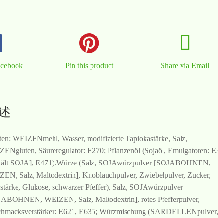
acebook
Pin this product
Share via Email
述
ten: WEIZENmehl, Wasser, modifizierte Tapiokastärke, Salz,
ENgluten, Säureregulator: E270; Pflanzenöl (Sojaöl, Emulgatoren: E
hält SOJA], E471).Würze (Salz, SOJAwürzpulver [SOJABOHNEN,
EN, Salz, Maltodextrin], Knoblauchpulver, Zwiebelpulver, Zucker,
stärke, Glukose, schwarzer Pfeffer), Salz, SOJAwürzpulver
ABOHNEN, WEIZEN, Salz, Maltodextrin], rotes Pfefferpulver,
hmacksverstärker: E621, E635; Würzmischung (SARDELLENpulver,