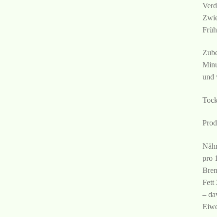
Verd
Zwie
Früh
Zube
Minu
und 
Tock
Prod
Nähr
pro 
Bren
Fett
– da
Eiwe