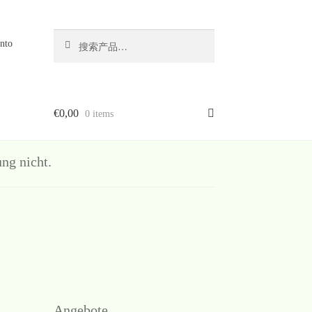
搜
搜
nto
索
索：
€
0,00
0 items
g nicht.
Angebote