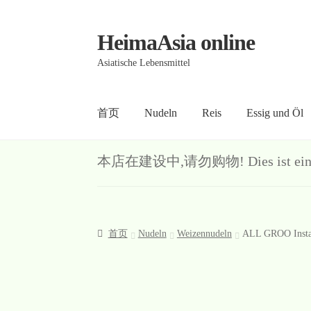
HeimaAsia online
Skip
Skip
to
to
Asiatische Lebensmittel
navigation
content
首页
Nudeln
Reis
Essig und Öl
首页
About
AGB
Contact
Datenschutz
Kasse
Me
本店在建设中,请勿购物! Dies ist ein Demo-S
首页
Nudeln
Weizennudeln
ALL GROO Instan