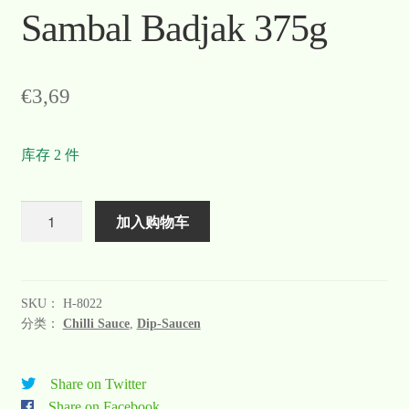
Sambal Badjak 375g
Warenkorb
Welcome
€
3,69
Widerrufsformular
库存 2 件
关于
联系
数
加入购物车
量
SKU：
H-8022
分类：
Chilli Sauce
,
Dip-Saucen
Share on Twitter
Share on Facebook