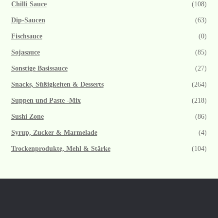
Chilli Sauce
(108)
Dip-Saucen
(63)
Fischsauce
(0)
Sojasauce
(85)
Sonstige Basissauce
(27)
Snacks, Süßigkeiten & Desserts
(264)
Suppen und Paste -Mix
(218)
Sushi Zone
(86)
Syrup, Zucker & Marmelade
(4)
Trockenprodukte, Mehl & Stärke
(104)