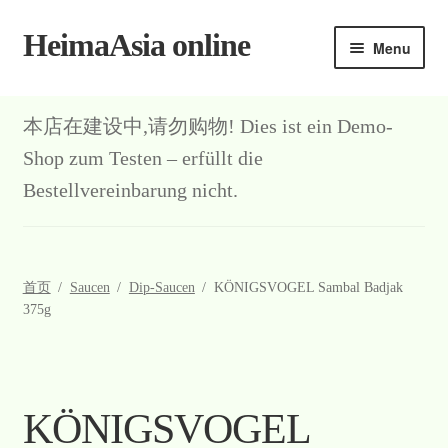
HeimaAsia online
Skip
Skip
Menu
to
to
navigation
content
首页
本店在建设中,请勿购物! Dies ist ein Demo-
About
Shop zum Testen – erfüllt die
Bestellvereinbarung nicht.
AGB
Contact
首页
/
Saucen
/
Dip-Saucen
/
KÖNIGSVOGEL Sambal Badjak
Datenschutz
375g
Kasse
Mein Konto
KÖNIGSVOGEL