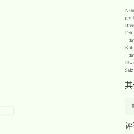
Nähr
pro 
Bren
Fett
– da
Kohl
– da
Eiwe
Salz
其
评