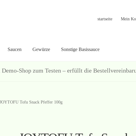
startseite
Mein Ko
Saucen
Gewürze
Sonstige Basissauce
in Konto
Warenkorb
Welcome
Widerrufsformular
关于
联系
hop zum Testen – erfüllt die Bestellvereinbarun
JOYTOFU Tofu Snack Pfeffer 100g