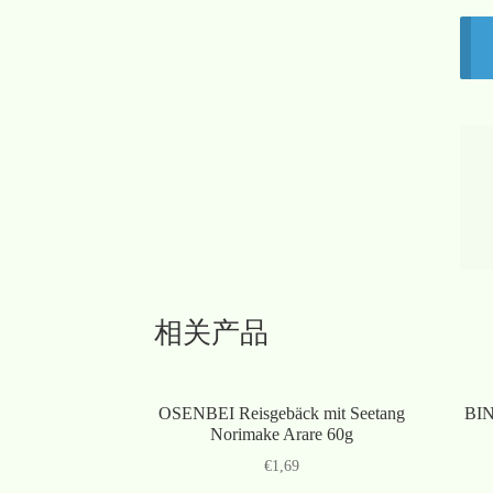
相关产品
OSENBEI Reisgebäck mit Seetang
BIN
Norimake Arare 60g
€
1,69