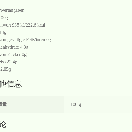
wertangaben
100g
nwert 935 kJ/222,6 kcal
 13g
von gesättigte Fettsäuren 0g
enhydrate 4,3g
von Zucker 0g
iss 22,4g
 2,85g
他信息
重量
100 g
论