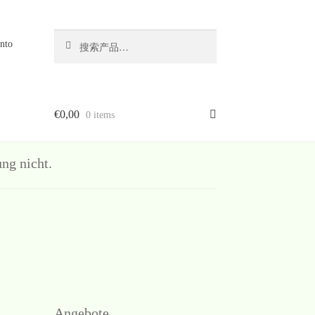
搜
搜
nto
索
索：
€
0,00
0 items
g nicht.
Angebote