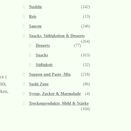
Nudeln
(242)
Reis
(13)
Saucen
(246)
Snacks, Süßigkeiten & Desserts
(264)
Desserts
(77)
Snacks
(163)
Süßigkeit
(32)
Suppen und Paste -Mix
(218)
ce (
00i,
Sushi Zone
(86)
lken,
Syrup, Zucker & Marmelade
(4)
Trockenprodukte, Mehl & Stärke
(104)