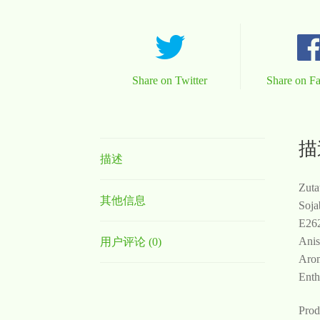
Share on Twitter
Share on F
描
描述
Zuta
其他信息
Soja
E262
Anis
用户评论 (0)
Aro
Enth
Prod