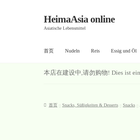
HeimaAsia online
Skip
Skip
to
to
Asiatische Lebensmittel
navigation
content
首页
Nudeln
Reis
Essig und Öl
首页
About
AGB
Contact
Datenschutz
Kasse
Me
本店在建设中,请勿购物! Dies ist ein Demo-S
首页
Snacks, Süßigkeiten & Desserts
Snacks