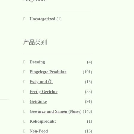
Uncategorized
(1)
产品类别
Dressing
(4)
Eingelegte Produkte
(191)
Essig und Öl
(15)
Fertig Gerichte
(35)
Getränke
(91)
Gewürze und Samen (Nüsse)
(148)
Kokosprodukt
(1)
Non-Food
(13)