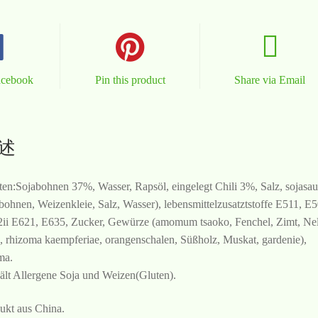
acebook
Pin this product
Share via Email
述
ten:Sojabohnen 37%, Wasser, Rapsöl, eingelegt Chili 3%, Salz, sojasau
bohnen, Weizenkleie, Salz, Wasser), lebensmittelzusatztstoffe E511, E5
ii E621, E635, Zucker, Gewürze (amomum tsaoko, Fenchel, Zimt, Ne
, rhizoma kaempferiae, orangenschalen, Süßholz, Muskat, gardenie),
ma.
ält Allergene Soja und Weizen(Gluten).
ukt aus China.