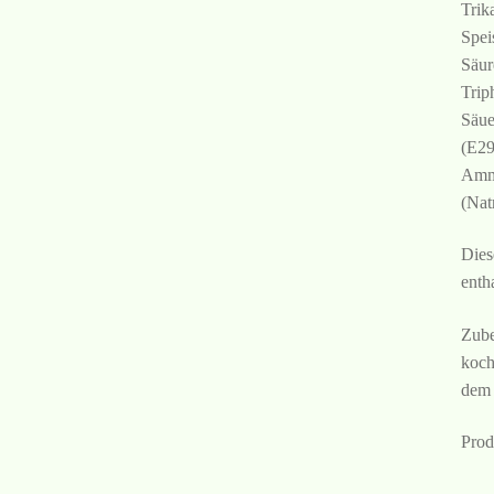
Trik
Spei
Säur
Trip
Säue
(E29
Ammo
(Nat
Dies
enth
Zube
koch
dem 
Prod