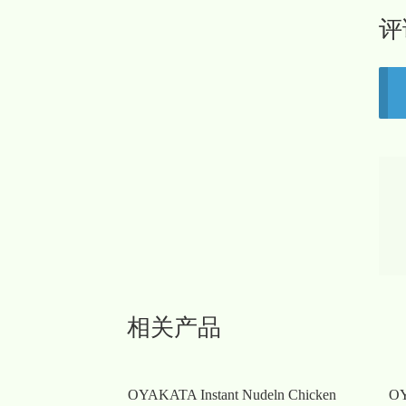
评
相关产品
OYAKATA Instant Nudeln Chicken
OY