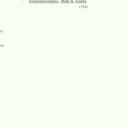
Trockenprodukte, Mehl & Stärke
(104)
re
se