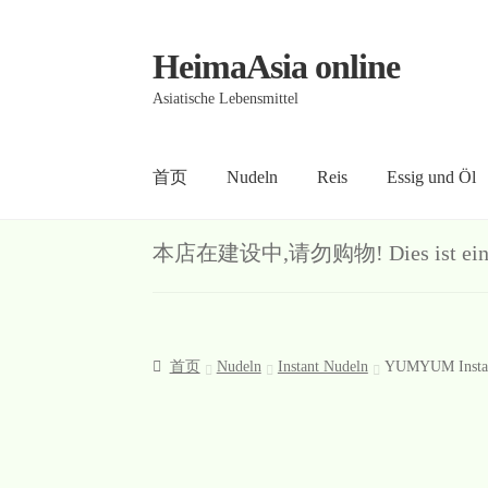
HeimaAsia online
Skip
Skip
to
to
Asiatische Lebensmittel
navigation
content
首页
Nudeln
Reis
Essig und Öl
首页
About
AGB
Contact
Datenschutz
Kasse
Me
本店在建设中,请勿购物! Dies ist ein Demo-S
首页
Nudeln
Instant Nudeln
YUMYUM Instan