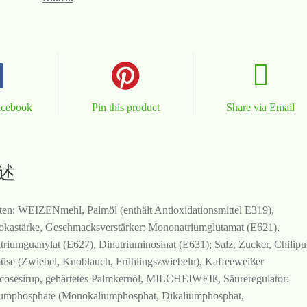
acebook
Pin this product
Share via Email
述
ten: WEIZENmehl, Palmöl (enthält Antioxidationsmittel E319),
okastärke, Geschmacksverstärker: Mononatriumglutamat (E621),
triumguanylat (E627), Dinatriuminosinat (E631); Salz, Zucker, Chilipul
se (Zwiebel, Knoblauch, Frühlingszwiebeln), Kaffeeweißer
cosesirup, gehärtetes Palmkernöl, MILCHEIWEIß, Säureregulator:
umphosphate (Monokaliumphosphat, Dikaliumphosphat,