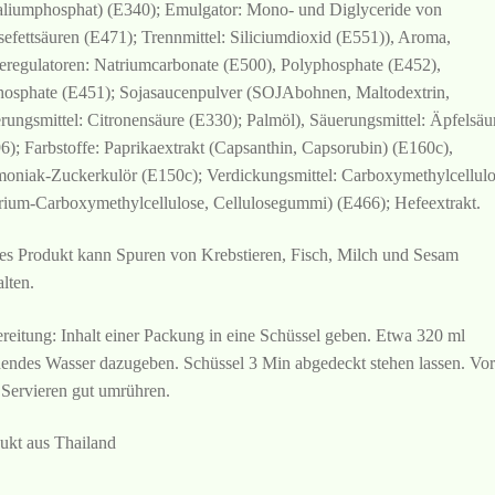
aliumphosphat) (E340); Emulgator: Mono- und Diglyceride von
sefettsäuren (E471); Trennmittel: Siliciumdioxid (E551)), Aroma,
eregulatoren: Natriumcarbonate (E500), Polyphosphate (E452),
hosphate (E451); Sojasaucenpulver (SOJAbohnen, Maltodextrin,
rungsmittel: Citronensäure (E330); Palmöl), Säuerungsmittel: Äpfelsäu
6); Farbstoffe: Paprikaextrakt (Capsanthin, Capsorubin) (E160c),
niak-Zuckerkulör (E150c); Verdickungsmittel: Carboxymethylcellulo
rium-Carboxymethylcellulose, Cellulosegummi) (E466); Hefeextrakt.
es Produkt kann Spuren von Krebstieren, Fisch, Milch und Sesam
alten.
reitung: Inhalt einer Packung in eine Schüssel geben. Etwa 320 ml
endes Wasser dazugeben. Schüssel 3 Min abgedeckt stehen lassen. Vor
Servieren gut umrühren.
ukt aus Thailand