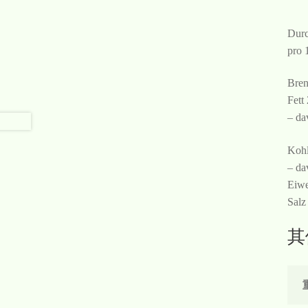
Durc
pro 
Bren
Fett
– da
Kohl
– da
Eiwe
Salz
其