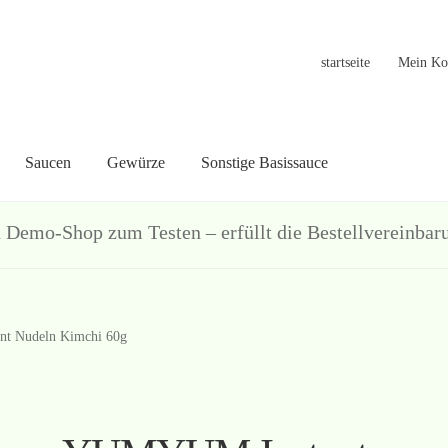
startseite
Mein Ko
Saucen
Gewürze
Sonstige Basissauce
in Konto
Warenkorb
Welcome
Widerrufsformular
关于
联系
hop zum Testen – erfüllt die Bestellvereinbarun
t Nudeln Kimchi 60g