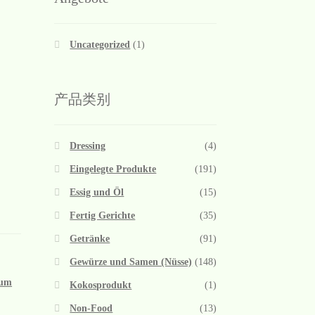
Uncategorized
(1)
产品类别
Dressing
(4)
Eingelegte Produkte
(191)
Essig und Öl
(15)
Fertig Gerichte
(35)
Getränke
(91)
Gewürze und Samen (Nüsse)
(148)
um
Kokosprodukt
(1)
Non-Food
(13)