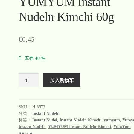
YUMYUM Instant
Nudeln Kimchi 60g
€
0,45
库存 40 件
数
加入购物车
量
SKU：
H-3573
分类：
Instant Nudeln
标签：
Instant Nudel
,
Instant Nudeln Kimchi
,
yumyum
,
Yumy
Instant Nudeln
,
YUMYUM Instant Nudeln Kimchi
,
YumYum
Kimchi