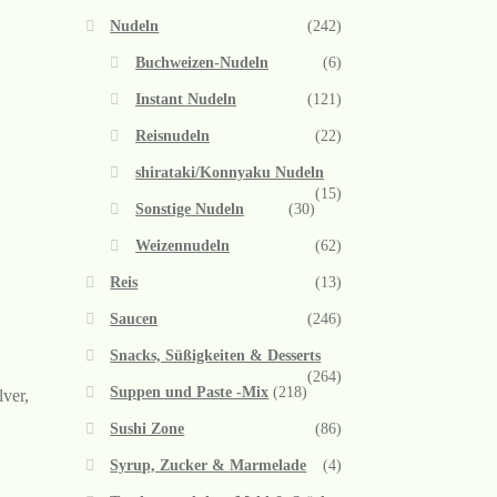
Nudeln
(242)
Buchweizen-Nudeln
(6)
Instant Nudeln
(121)
Reisnudeln
(22)
shirataki/Konnyaku Nudeln
(15)
Sonstige Nudeln
(30)
Weizennudeln
(62)
Reis
(13)
Saucen
(246)
Snacks, Süßigkeiten & Desserts
(264)
Suppen und Paste -Mix
(218)
ver,
Sushi Zone
(86)
Syrup, Zucker & Marmelade
(4)