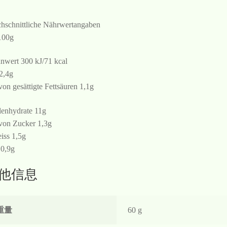
hschnittliche Nährwertangaben
100g
nwert 300 kJ/71 kcal
 2,4g
von gesättigte Fettsäuren 1,1g
enhydrate 11g
von Zucker 1,3g
iss 1,5g
 0,9g
他信息
重量
60 g