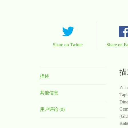
Share on Twitter
Share on F
描
描述
Zuta
其他信息
Tapi
Dina
Gemü
用户评论 (0)
(Glu
Kali