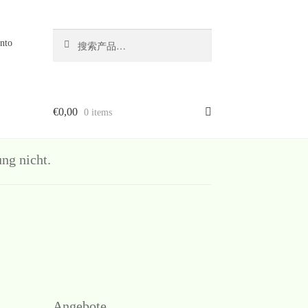
搜
搜
nto
索
索：
€
0,00
0 items
g nicht.
Angebote