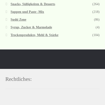
Snacks, Süßigkeiten & Desserts
(264)
Suppen und Paste -Mix
(218)
Sushi Zone
(86)
Syrup, Zucker & Marmelade
(4)
Trockenprodukte, Mehl & Stärke
(104)
Rechtliches: