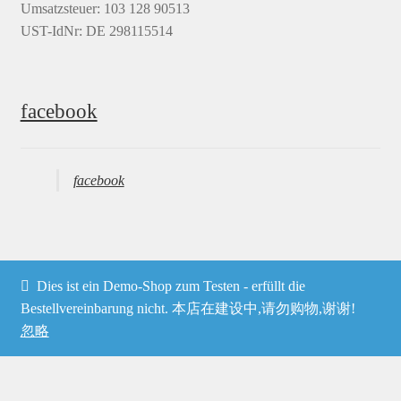
Umsatzsteuer: 103 128 90513
UST-IdNr: DE 298115514
facebook
facebook
Dies ist ein Demo-Shop zum Testen - erfüllt die
© Heima online 2026
Bestellvereinbarung nicht. 本店在建设中,请勿购物,谢谢!
忽略