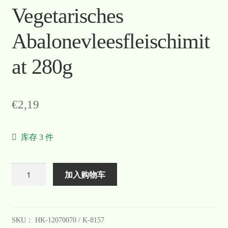
Vegetarisches
Warenkorb
Abalonevleesfleischimit
Welcome
at 280g
Widerrufsformular
关于
€
2,19
联系
库存 3 件
数
加入购物车
量
SKU：
HK-12070070 / K-8157