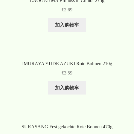
LAOGANMA Erdnuss in Chiliöl 275g
€
2,69
加入购物车
IMURAYA YUDE AZUKI Rote Bohnen 210g
€
3,59
加入购物车
SURASANG Fest gekochte Rote Bohnen 470g