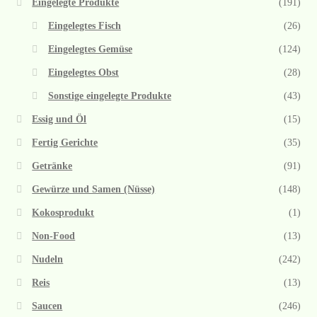
Eingelegte Produkte
(191)
Eingelegtes Fisch
(26)
Eingelegtes Gemüse
(124)
Eingelegtes Obst
(28)
Sonstige eingelegte Produkte
(43)
Essig und Öl
(15)
Fertig Gerichte
(35)
Getränke
(91)
Gewürze und Samen (Nüsse)
(148)
Kokosprodukt
(1)
Non-Food
(13)
Nudeln
(242)
Reis
(13)
Saucen
(246)