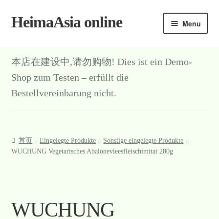
HeimaAsia online
Skip
Skip
Menu
to
to
navigation
content
首页
本店在建设中,请勿购物! Dies ist ein Demo-
About
Shop zum Testen – erfüllt die
Bestellvereinbarung nicht.
AGB
Contact
首页
Eingelegte Produkte
Sonstige eingelegte Produkte
Datenschutz
WUCHUNG Vegetarisches Abalonevleesfleischimitat 280g
Kasse
Mein Konto
WUCHUNG