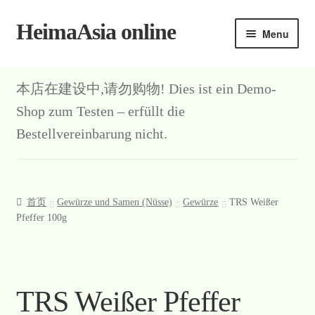
HeimaAsia online
Skip
Skip
Menu
to
to
navigation
content
本店在建设中,请勿购物! Dies ist ein Demo-
Shop zum Testen – erfüllt die
Bestellvereinbarung nicht.
首页
Gewürze und Samen (Nüsse)
Gewürze
TRS Weißer
Pfeffer 100g
TRS Weißer Pfeffer