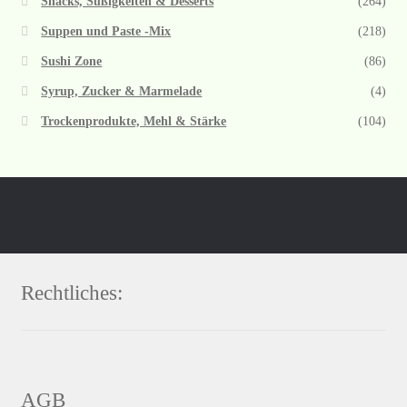
Snacks, Süßigkeiten & Desserts
(264)
Suppen und Paste -Mix
(218)
Sushi Zone
(86)
Syrup, Zucker & Marmelade
(4)
Trockenprodukte, Mehl & Stärke
(104)
Rechtliches:
AGB