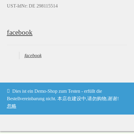
UST-IdNr: DE 298115514
facebook
facebook
Dies ist ein Demo-Shop zum Testen - erfüllt die
© Heima online 2026
Bestellvereinbarung nicht. 本店在建设中,请勿购物,谢谢!
忽略