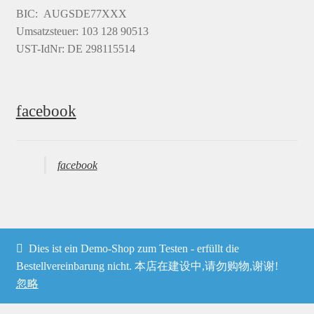
BIC: AUGSDE77XXX
Umsatzsteuer: 103 128 90513
UST-IdNr: DE 298115514
facebook
facebook
Dies ist ein Demo-Shop zum Testen - erfüllt die
© Heima online 2026
Bestellvereinbarung nicht. 本店在建设中,请勿购物,谢谢!
忽略