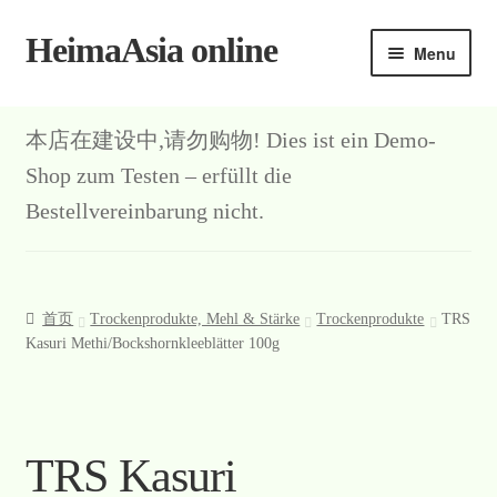
HeimaAsia online
Skip
Skip
Menu
to
to
navigation
content
本店在建设中,请勿购物! Dies ist ein Demo-
Shop zum Testen – erfüllt die
Bestellvereinbarung nicht.
首页
Trockenprodukte, Mehl & Stärke
Trockenprodukte
TRS
Kasuri Methi/Bockshornkleeblätter 100g
TRS Kasuri