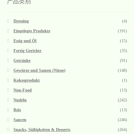
产品类别
Dressing
(4)
Eingelegte Produkte
(191)
Essig und Öl
(15)
Fertig Gerichte
(35)
Getränke
(91)
Gewürze und Samen (Nüsse)
(148)
Kokosprodukt
(1)
Non-Food
(13)
Nudeln
(242)
Reis
(13)
Saucen
(246)
Snacks, Süßigkeiten & Desserts
(264)