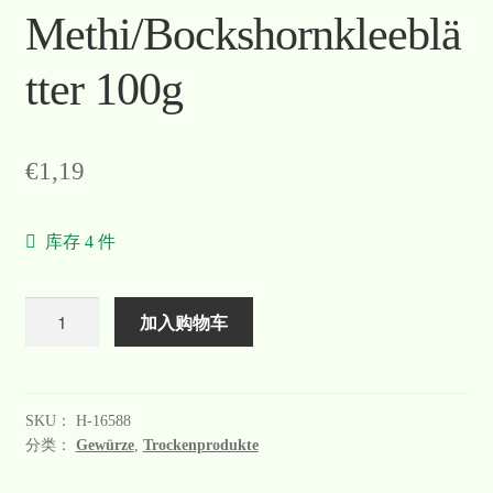
Methi/Bockshornkleeblä
tter 100g
€
1,19
库存 4 件
数
加入购物车
量
SKU：
H-16588
分类：
Gewürze
,
Trockenprodukte