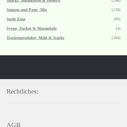
Snacks, Süßigkeiten & Desserts
(264)
Suppen und Paste -Mix
(218)
Sushi Zone
(86)
Syrup, Zucker & Marmelade
(4)
Trockenprodukte, Mehl & Stärke
(104)
Rechtliches:
AGB