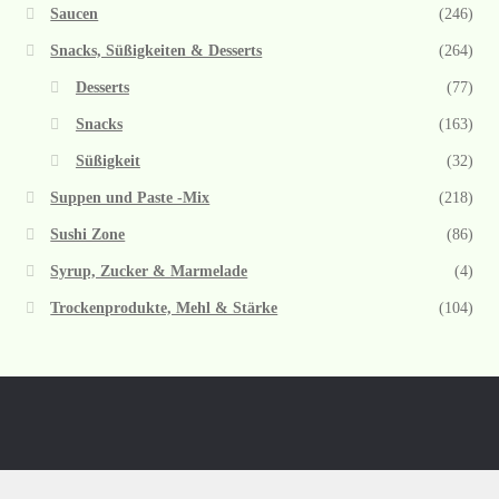
Saucen
(246)
Snacks, Süßigkeiten & Desserts
(264)
Desserts
(77)
Snacks
(163)
Süßigkeit
(32)
Suppen und Paste -Mix
(218)
Sushi Zone
(86)
Syrup, Zucker & Marmelade
(4)
Trockenprodukte, Mehl & Stärke
(104)