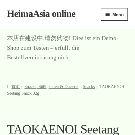
HeimaAsia online
Skip
Skip
Menu
to
to
navigation
content
本店在建设中,请勿购物! Dies ist ein Demo-
Shop zum Testen – erfüllt die
Bestellvereinbarung nicht.
首页
Snacks, Süßigkeiten & Desserts
Snacks
TAOKAENOI
Seetang Snack 32g
TAOKAENOI Seetang