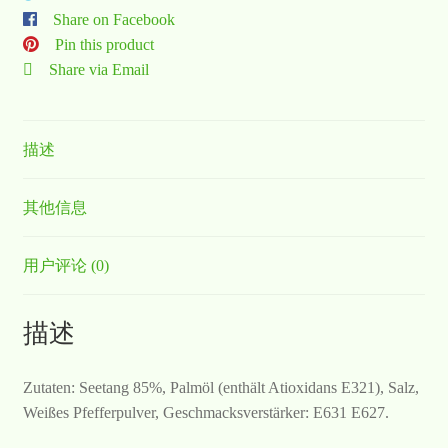
Share on Facebook
Pin this product
Share via Email
描述
其他信息
用户评论 (0)
描述
Zutaten: Seetang 85%, Palmöl (enthält Atioxidans E321), Salz,
Weißes Pfefferpulver, Geschmacksverstärker: E631 E627.