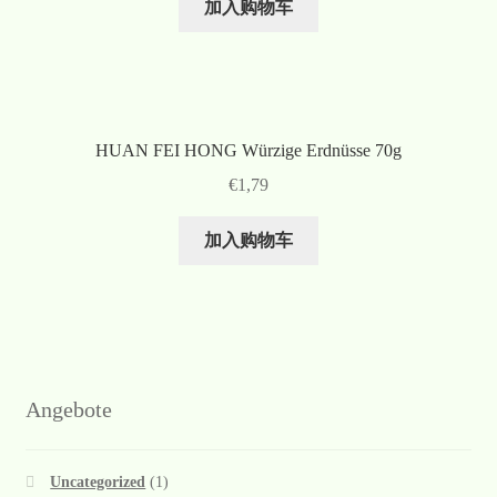
加入购物车
HUAN FEI HONG Würzige Erdnüsse 70g
€
1,79
加入购物车
Angebote
Uncategorized
(1)