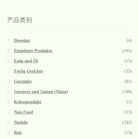
产品类别
Dressing
(4)
Eingelegte Produkte
(191)
Essig und Öl
(15)
Fertig Gerichte
(35)
Getränke
(91)
Gewürze und Samen (Nüsse)
(148)
Kokosprodukt
(1)
Non-Food
(13)
Nudeln
(242)
Reis
(13)