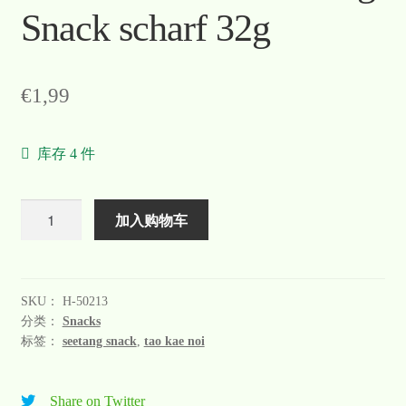
Snack scharf 32g
Warenkorb
Welcome
€
1,99
Widerrufsformular
库存 4 件
关于
联系
数
加入购物车
量
SKU：
H-50213
分类：
Snacks
标签：
seetang snack
,
tao kae noi
Share on Twitter