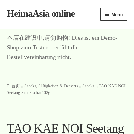
HeimaAsia online
Skip
Skip
Menu
to
to
navigation
content
首页
本店在建设中,请勿购物! Dies ist ein Demo-
About
Shop zum Testen – erfüllt die
Bestellvereinbarung nicht.
AGB
Contact
首页
Snacks, Süßigkeiten & Desserts
Snacks
TAO KAE NOI
Datenschutz
Seetang Snack scharf 32g
Kasse
Mein Konto
TAO KAE NOI Seetang