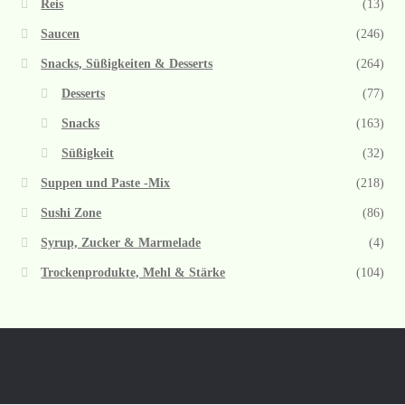
Reis
(13)
Saucen
(246)
Snacks, Süßigkeiten & Desserts
(264)
Desserts
(77)
Snacks
(163)
Süßigkeit
(32)
Suppen und Paste -Mix
(218)
Sushi Zone
(86)
Syrup, Zucker & Marmelade
(4)
Trockenprodukte, Mehl & Stärke
(104)