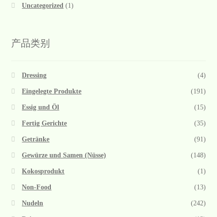
Uncategorized
(1)
产品类别
Dressing
(4)
Eingelegte Produkte
(191)
Essig und Öl
(15)
Fertig Gerichte
(35)
Getränke
(91)
Gewürze und Samen (Nüsse)
(148)
Kokosprodukt
(1)
Non-Food
(13)
Nudeln
(242)