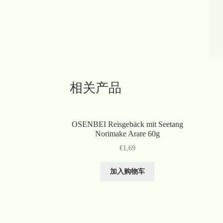
相关产品
OSENBEI Reisgebäck mit Seetang
Norimake Arare 60g
€
1,69
加入购物车