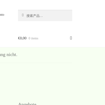
搜
搜
nto
索
索：
€
0,00
0 items
g nicht.
Angebote