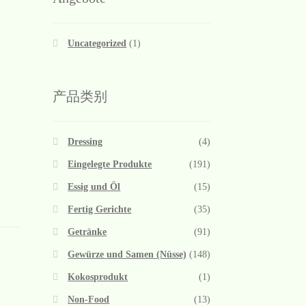
Uncategorized
(1)
产品类别
Dressing
(4)
Eingelegte Produkte
(191)
Essig und Öl
(15)
Fertig Gerichte
(35)
Getränke
(91)
Gewürze und Samen (Nüsse)
(148)
Kokosprodukt
(1)
Non-Food
(13)