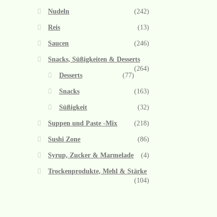
Nudeln
(242)
Reis
(13)
Saucen
(246)
Snacks, Süßigkeiten & Desserts
(264)
Desserts
(77)
Snacks
(163)
Süßigkeit
(32)
Suppen und Paste -Mix
(218)
Sushi Zone
(86)
Syrup, Zucker & Marmelade
(4)
Trockenprodukte, Mehl & Stärke
(104)