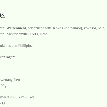
述
ten:
Weizenmehl
, pflanzliche fette(Kokos und palmöl), kokosöl, Salz,
er , backtriebmittel E500, Hefe.
ukt aus den Phillipinen.
ken lagern.
wertangaben
100g
nwert 2053 kJ/490 kcal
 21g