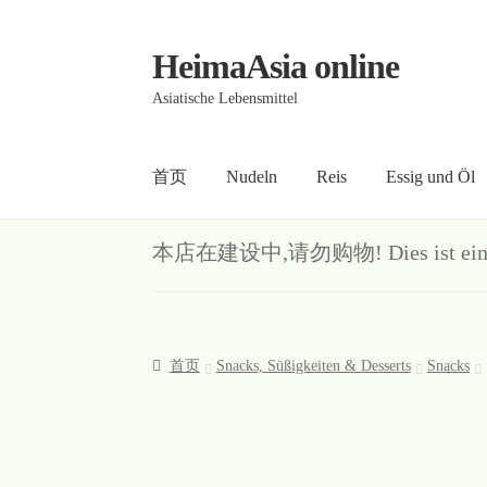
HeimaAsia online
Skip
Skip
to
to
Asiatische Lebensmittel
navigation
content
首页
Nudeln
Reis
Essig und Öl
首页
About
AGB
Contact
Datenschutz
Kasse
Me
本店在建设中,请勿购物! Dies ist ein Demo-S
首页
Snacks, Süßigkeiten & Desserts
Snacks