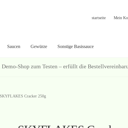
startseite
Mein Ko
Saucen
Gewürze
Sonstige Basissauce
in Konto
Warenkorb
Welcome
Widerrufsformular
关于
联系
hop zum Testen – erfüllt die Bestellvereinbarun
SKYFLAKES Cracker 250g