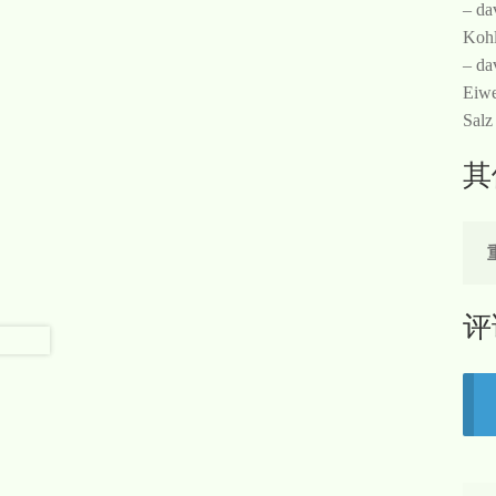
– da
Kohl
– da
Eiwe
Salz
其
评