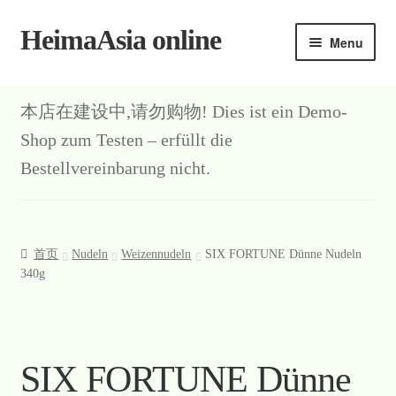
HeimaAsia online
Skip
Skip
Menu
to
to
navigation
content
本店在建设中,请勿购物! Dies ist ein Demo-
Shop zum Testen – erfüllt die
Bestellvereinbarung nicht.
首页
Nudeln
Weizennudeln
SIX FORTUNE Dünne Nudeln
340g
SIX FORTUNE Dünne