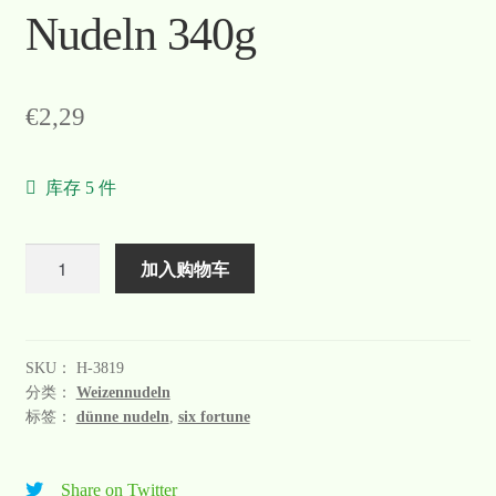
Nudeln 340g
€
2,29
库存 5 件
数
加入购物车
量
SKU：
H-3819
分类：
Weizennudeln
标签：
dünne nudeln
,
six fortune
Share on Twitter