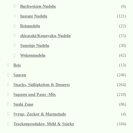
Buchweizen-Nudeln
(6)
Instant Nudeln
(121)
Reisnudeln
(22)
shirataki/Konnyaku Nudeln
(15)
Sonstige Nudeln
(30)
Weizennudeln
(62)
Reis
(13)
Saucen
(246)
Snacks, Süßigkeiten & Desserts
(264)
Suppen und Paste -Mix
(218)
Sushi Zone
(86)
Syrup, Zucker & Marmelade
(4)
Trockenprodukte, Mehl & Stärke
(104)