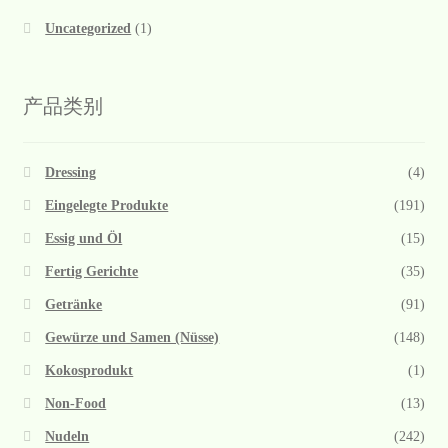
Uncategorized
(1)
产品类别
Dressing
(4)
Eingelegte Produkte
(191)
Essig und Öl
(15)
Fertig Gerichte
(35)
Getränke
(91)
Gewürze und Samen (Nüsse)
(148)
Kokosprodukt
(1)
Non-Food
(13)
Nudeln
(242)