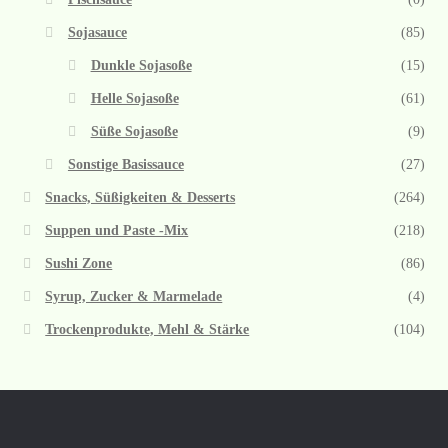
Sojasauce
(85)
Dunkle Sojasoße
(15)
Helle Sojasoße
(61)
Süße Sojasoße
(9)
Sonstige Basissauce
(27)
Snacks, Süßigkeiten & Desserts
(264)
Suppen und Paste -Mix
(218)
Sushi Zone
(86)
Syrup, Zucker & Marmelade
(4)
Trockenprodukte, Mehl & Stärke
(104)