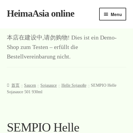
HeimaAsia online
Skip
Skip
Menu
to
to
navigation
content
首页
本店在建设中,请勿购物! Dies ist ein Demo-
About
Shop zum Testen – erfüllt die
Bestellvereinbarung nicht.
AGB
Contact
首页
Saucen
Sojasauce
Helle Sojasoße
SEMPIO Helle
Datenschutz
Sojasauce 501 930ml
Kasse
Mein Konto
SEMPIO Helle