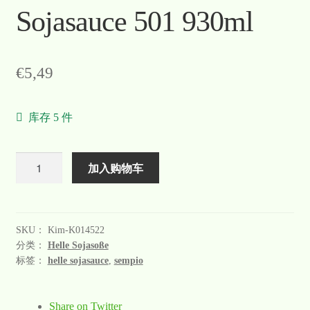
Sojasauce 501 930ml
Warenkorb
Welcome
€
5,49
Widerrufsformular
库存 5 件
关于
联系
数
加入购物车
量
SKU：
Kim-K014522
分类：
Helle Sojasoße
标签：
helle sojasauce
,
sempio
Share on Twitter