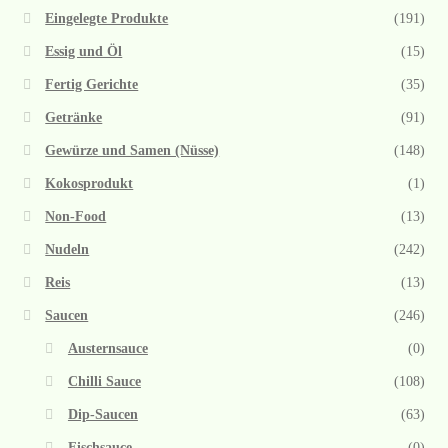
Eingelegte Produkte
(191)
Essig und Öl
(15)
Fertig Gerichte
(35)
Getränke
(91)
Gewürze und Samen (Nüsse)
(148)
Kokosprodukt
(1)
Non-Food
(13)
Nudeln
(242)
Reis
(13)
Saucen
(246)
Austernsauce
(0)
Chilli Sauce
(108)
Dip-Saucen
(63)
Fischsauce
(0)