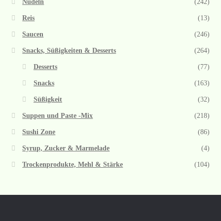
Nudeln
(242)
Reis
(13)
Saucen
(246)
Snacks, Süßigkeiten & Desserts
(264)
Desserts
(77)
Snacks
(163)
Süßigkeit
(32)
Suppen und Paste -Mix
(218)
Sushi Zone
(86)
Syrup, Zucker & Marmelade
(4)
Trockenprodukte, Mehl & Stärke
(104)