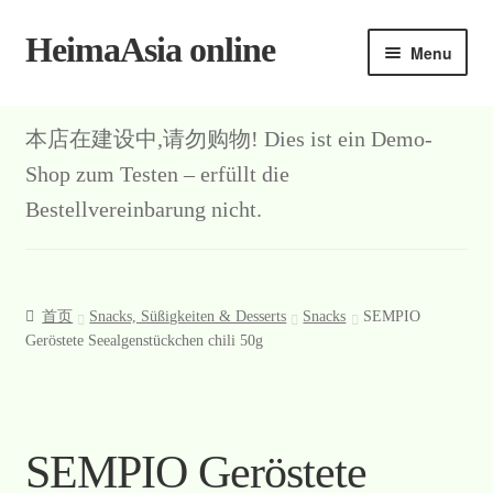
HeimaAsia online
Skip
Skip
Menu
to
to
navigation
content
首页
本店在建设中,请勿购物! Dies ist ein Demo-
About
Shop zum Testen – erfüllt die
Bestellvereinbarung nicht.
AGB
Contact
首页
Snacks, Süßigkeiten & Desserts
Snacks
SEMPIO
Datenschutz
Geröstete Seealgenstückchen chili 50g
Kasse
Mein Konto
SEMPIO Geröstete