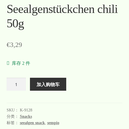
Seealgenstückchen chili
Warenkorb
50g
Welcome
Widerrufsformular
€
3,29
关于
库存 2 件
联系
数
加入购物车
量
SKU：
K-9128
分类：
Snacks
标签：
seealgen snack
,
sempio