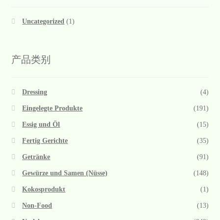
Uncategorized
(1)
产品类别
Dressing
(4)
Eingelegte Produkte
(191)
Essig und Öl
(15)
Fertig Gerichte
(35)
Getränke
(91)
Gewürze und Samen (Nüsse)
(148)
Kokosprodukt
(1)
Non-Food
(13)