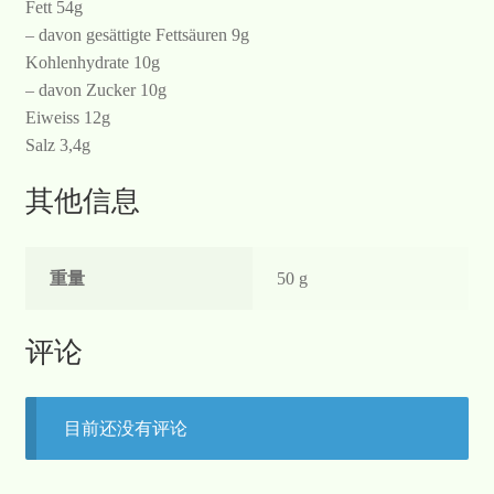
Fett 54g
– davon gesättigte Fettsäuren 9g
Kohlenhydrate 10g
– davon Zucker 10g
Eiweiss 12g
Salz 3,4g
其他信息
重量
50 g
评论
目前还没有评论