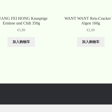
ANG FEI HONG Knusprige
WANT WANT Reis-Cracker 
Ernüsse und Chili 350g
Algen 160g
€
5,89
€
2,69
加入购物车
加入购物车