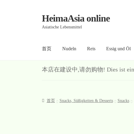
HeimaAsia online
Skip
Skip
to
to
Asiatische Lebensmittel
navigation
content
首页
Nudeln
Reis
Essig und Öl
首页
About
AGB
Contact
Datenschutz
Kasse
Me
本店在建设中,请勿购物! Dies ist ein Demo-S
首页
Snacks, Süßigkeiten & Desserts
Snacks