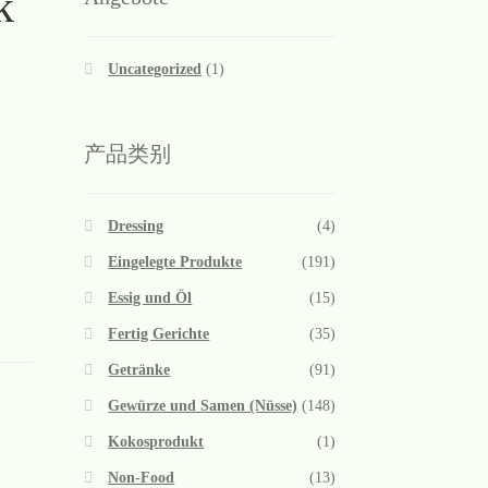
k
Uncategorized
(1)
产品类别
Dressing
(4)
Eingelegte Produkte
(191)
Essig und Öl
(15)
Fertig Gerichte
(35)
Getränke
(91)
Gewürze und Samen (Nüsse)
(148)
Kokosprodukt
(1)
Non-Food
(13)