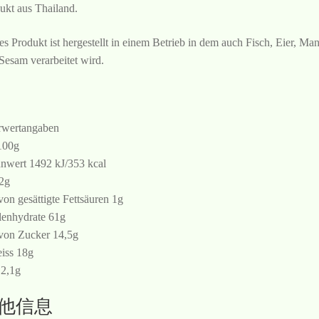
ukt aus Thailand.
es Produkt ist hergestellt in einem Betrieb in dem auch Fisch, Eier, Ma
Sesam verarbeitet wird.
wertangaben
100g
nwert 1492 kJ/353 kcal
 2g
von gesättigte Fettsäuren 1g
enhydrate 61g
von Zucker 14,5g
iss 18g
 2,1g
他信息