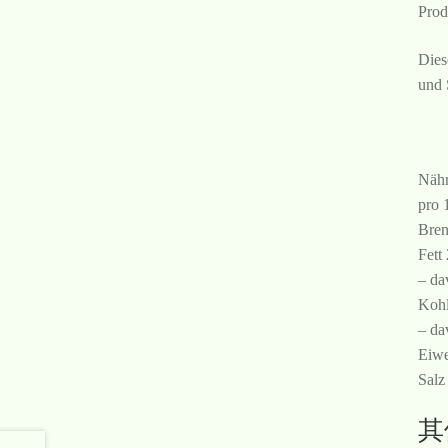
Prod
Dies
und 
Nähr
pro 
Bren
Fett
– da
Kohl
– da
Eiwe
Salz
其