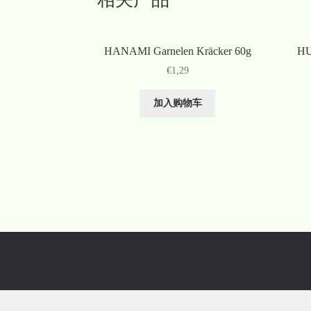
HANAMI Garnelen Kräcker 60g
HU
€
1,29
加入购物车