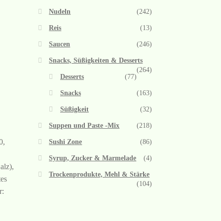
Nudeln
(242)
Reis
(13)
Saucen
(246)
Snacks, Süßigkeiten & Desserts
(264)
Desserts
(77)
Snacks
(163)
Süßigkeit
(32)
Suppen und Paste -Mix
(218)
0,
Sushi Zone
(86)
Syrup, Zucker & Marmelade
(4)
lz),
Trockenprodukte, Mehl & Stärke
tes
(104)
r: