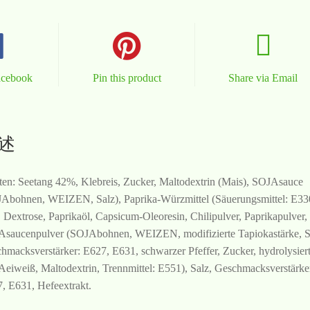
acebook
Pin this product
Share via Email
述
ten: Seetang 42%, Klebreis, Zucker, Maltodextrin (Mais), SOJAsauce
Abohnen, WEIZEN, Salz), Paprika-Würzmittel (Säuerungsmittel: E33
, Dextrose, Paprikaöl, Capsicum-Oleoresin, Chilipulver, Paprikapulver,
saucenpulver (SOJAbohnen, WEIZEN, modifizierte Tapiokastärke, Sa
hmacksverstärker: E627, E631, schwarzer Pfeffer, Zucker, hydrolysier
eiweiß, Maltodextrin, Trennmittel: E551), Salz, Geschmacksverstärke
, E631, Hefeextrakt.