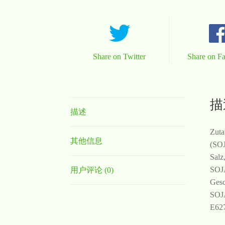
Share on Twitter
Share on F
描
描述
Zuta
其他信息
(SOJ
Salz
SOJA
用户评论 (0)
Gesc
SOJA
E627