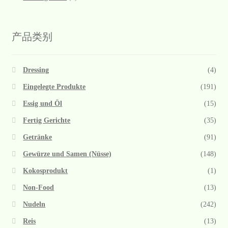
产品类别
Dressing
(4)
Eingelegte Produkte
(191)
Essig und Öl
(15)
Fertig Gerichte
(35)
Getränke
(91)
Gewürze und Samen (Nüsse)
(148)
Kokosprodukt
(1)
Non-Food
(13)
Nudeln
(242)
Reis
(13)