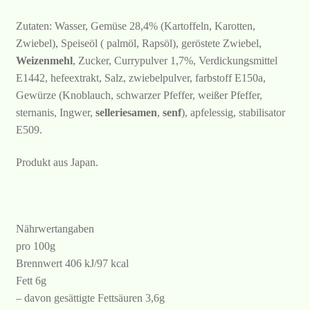
Zutaten: Wasser, Gemüse 28,4% (Kartoffeln, Karotten,
Zwiebel), Speiseöl ( palmöl, Rapsöl), geröstete Zwiebel,
Weizenmehl
, Zucker, Currypulver 1,7%, Verdickungsmittel
E1442, hefeextrakt, Salz, zwiebelpulver, farbstoff E150a,
Gewürze (Knoblauch, schwarzer Pfeffer, weißer Pfeffer,
sternanis, Ingwer,
selleriesamen
,
senf
), apfelessig, stabilisator
E509.
Produkt aus Japan.
Nährwertangaben
pro 100g
Brennwert 406 kJ/97 kcal
Fett 6g
– davon gesättigte Fettsäuren 3,6g