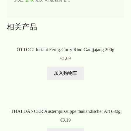
相关产品
OTTOGI Instant Fertig-Curry Rind Ganjjajang 200g
€
1,69
加入购物车
THAI DANCER Austernpilzsuppe thailändischer Art 680g
€
3,19