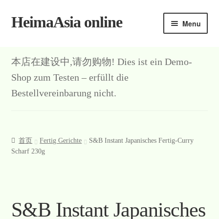
HeimaAsia online
Skip
Skip
Menu
to
to
navigation
content
本店在建设中,请勿购物! Dies ist ein Demo-
Shop zum Testen – erfüllt die
Bestellvereinbarung nicht.
首页
Fertig Gerichte
S&B Instant Japanisches Fertig-Curry
Scharf 230g
S&B Instant Japanisches