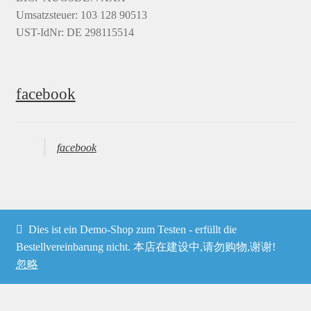
Umsatzsteuer: 103 128 90513
UST-IdNr: DE 298115514
facebook
facebook
Dies ist ein Demo-Shop zum Testen - erfüllt die
© Heima online 2026
Bestellvereinbarung nicht. 本店在建设中,请勿购物,谢谢!
忽略