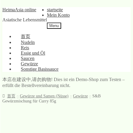
Skip
Skip
HeimaAsia online
startseite
to
to
Mein Konto
Asiatische Lebensmittel
navigation
content
Menu
首页
Nudeln
Reis
Essig und Öl
Saucen
Gewürze
Sonstige Basissauce
本店在建设中,请勿购物! Dies ist ein Demo-Shop zum Testen –
erfüllt die Bestellvereinbarung nicht.
首页
Gewürze und Samen (Nüsse)
Gewürze
S&B
Gewürzmischung für Curry 85g