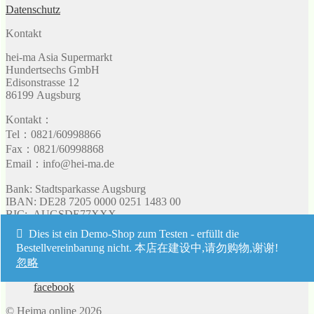
Datenschutz
Kontakt
hei-ma Asia Supermarkt
Hundertsechs GmbH
Edisonstrasse 12
86199 Augsburg
Kontakt：
Tel：0821/60998866
Fax：0821/60998868
Email：info@hei-ma.de
Bank: Stadtsparkasse Augsburg
IBAN: DE28 7205 0000 0251 1483 00
BIC: AUGSDE77XXX
Umsatzsteuer: 103 128 90513
Dies ist ein Demo-Shop zum Testen - erfüllt die
UST-IdNr: DE 298115514
Bestellvereinbarung nicht. 本店在建设中,请勿购物,谢谢!
忽略
facebook
facebook
© Heima online 2026