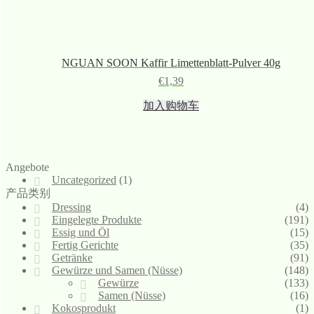
NGUAN SOON Kaffir Limettenblatt-Pulver 40g
€
1,39
加入购物车
Angebote
Uncategorized
(1)
产品类别
Dressing
(4)
Eingelegte Produkte
(191)
Essig und Öl
(15)
Fertig Gerichte
(35)
Getränke
(91)
Gewürze und Samen (Nüsse)
(148)
Gewürze
(133)
Samen (Nüsse)
(16)
Kokosprodukt
(1)