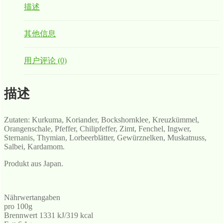
描述
其他信息
用户评论 (0)
描述
Zutaten: Kurkuma, Koriander, Bockshornklee, Kreuzkümmel,
Orangenschale, Pfeffer, Chilipfeffer, Zimt, Fenchel, Ingwer,
Sternanis, Thymian, Lorbeerblätter, Gewürznelken, Muskatnuss,
Salbei, Kardamom.
Produkt aus Japan.
Nährwertangaben
pro 100g
Brennwert 1331 kJ/319 kcal