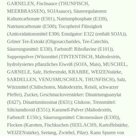
GARNELEN, Fischsauce (THUNFISCH,
MEERBRASSEN), SOJAsauce), Säureregulatoren:
Kaliumcarbonate (E501), Natriumphosphate (E339),
Natriumcarbonate (E500); Tocopherol Flüssigkeit
(Antioxidationsmittel E306; Emulgator: E322 (enthält SOJA)),
Grüner Tee-Extrakt (Oligosaccharides, Tee-Catechin,
Säuerungsmittel: E330), Farbstoff: Riboflavine (E101)),
Suppenpulver (Würzmittel (TINTENTISCH, Maltodextrin,
hydrolysiertes pflanzliches Eiweiß (SOJA, Mais), MUSCHEL,
GARNELE, Salz, Hefeextrakt, KRABBE, WEIZENstärke,
SARDELLEN, VENUSMUSCHELN, THUNFISCH), Salz,
Würzmittel (Chilischoten, Maltodextrin, Reisöl, schwarzer
Pfeffer), Zucker, Geschmacksverstärker: Dinatriumguanylat
(E627), Dinatriuminosinat (E631); Glukose, Trennmittel:
Siliciumdioxid (E551); Karamell-Pulver (Maltodextrin,
Farbstoff: E150c), Säuerungsmittel: Citronensäure (E330)),
Flocken (Karotten, Fischkuchen (SEELACHS, Kartoffelstärke,
WEIZENstärke), Seetang, Zwiebel, Pilze). Kann Spuren von