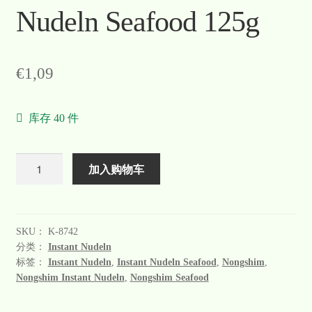
Nudeln Seafood 125g
€
1,09
库存 40 件
数
加入购物车
量
SKU：
K-8742
分类：
Instant Nudeln
标签：
Instant Nudeln
,
Instant Nudeln Seafood
,
Nongshim
,
Nongshim Instant Nudeln
,
Nongshim Seafood