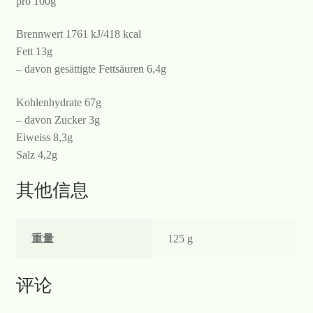
pro 100g
Brennwert 1761 kJ/418 kcal
Fett 13g
– davon gesättigte Fettsäuren 6,4g
Kohlenhydrate 67g
– davon Zucker 3g
Eiweiss 8,3g
Salz 4,2g
其他信息
重量
125 g
评论