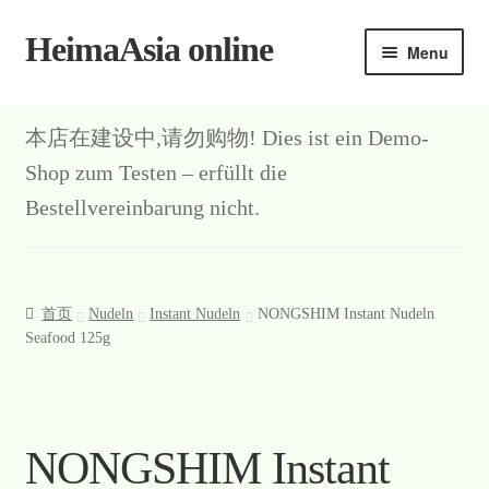
HeimaAsia online
Skip
Skip
Menu
to
to
navigation
content
本店在建设中,请勿购物! Dies ist ein Demo-
Shop zum Testen – erfüllt die
Bestellvereinbarung nicht.
首页
Nudeln
Instant Nudeln
NONGSHIM Instant Nudeln
Seafood 125g
NONGSHIM Instant