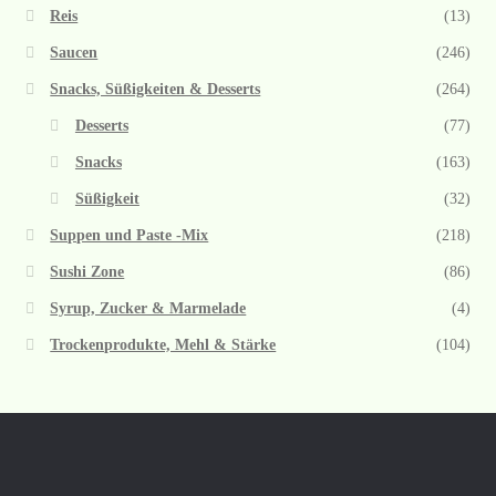
Reis
(13)
Saucen
(246)
Snacks, Süßigkeiten & Desserts
(264)
Desserts
(77)
Snacks
(163)
Süßigkeit
(32)
Suppen und Paste -Mix
(218)
Sushi Zone
(86)
Syrup, Zucker & Marmelade
(4)
Trockenprodukte, Mehl & Stärke
(104)