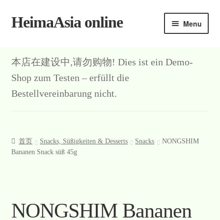
HeimaAsia online
Skip
Skip
Menu
to
to
navigation
content
本店在建设中,请勿购物! Dies ist ein Demo-
Shop zum Testen – erfüllt die
Bestellvereinbarung nicht.
首页
Snacks, Süßigkeiten & Desserts
Snacks
NONGSHIM
Bananen Snack süß 45g
NONGSHIM Bananen