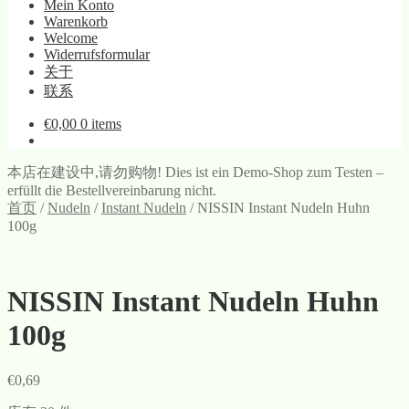
Mein Konto
Warenkorb
Welcome
Widerrufsformular
关于
联系
€
0,00
0 items
本店在建设中,请勿购物! Dies ist ein Demo-Shop zum Testen –
erfüllt die Bestellvereinbarung nicht.
首页
/
Nudeln
/
Instant Nudeln
/
NISSIN Instant Nudeln Huhn
100g
NISSIN Instant Nudeln Huhn
100g
€
0,69