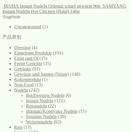
MAMA Instant Nudeln Oriental scharf gewürzt 90g
SAMYANG
Instant Nudeln Hot Chicken (Halal) 140g
Angebote
Uncategorized
(1)
产品类别
Dressing
(4)
Eingelegte Produkte
(191)
Essig und Öl
(15)
Fertig Gerichte
(35)
Getränke
(91)
Gewürze und Samen (Nüsse)
(148)
Kokosprodukt
(1)
Non-Food
(13)
Nudeln
(242)
Buchweizen-Nudeln
(6)
Instant Nudeln
(121)
Reisnudeln
(22)
shirataki/Konnyaku Nudeln
(15)
Sonstige Nudeln
(30)
Weizennudeln
(62)
Reis
(13)