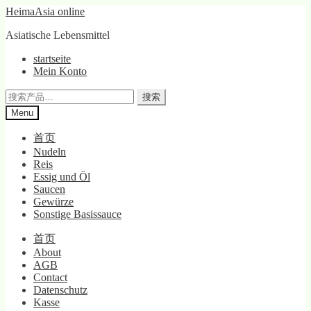
Skip
Skip
HeimaAsia online
to
to
Asiatische Lebensmittel
navigation
content
startseite
Mein Konto
搜
搜索
索：
Menu
首页
Nudeln
Reis
Essig und Öl
Saucen
Gewürze
Sonstige Basissauce
首页
About
AGB
Contact
Datenschutz
Kasse