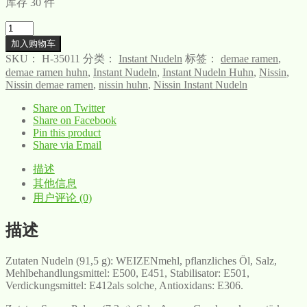
库存 30 件
数
量
加入购物车
SKU：
H-35011
分类：
Instant Nudeln
标签：
demae ramen
,
demae ramen huhn
,
Instant Nudeln
,
Instant Nudeln Huhn
,
Nissin
,
Nissin demae ramen
,
nissin huhn
,
Nissin Instant Nudeln
Share on Twitter
Share on Facebook
Pin this product
Share via Email
描述
其他信息
用户评论 (0)
描述
Zutaten Nudeln (91,5 g): WEIZENmehl, pflanzliches Öl, Salz,
Mehlbehandlungsmittel: E500, E451, Stabilisator: E501,
Verdickungsmittel: E412als solche, Antioxidans: E306.