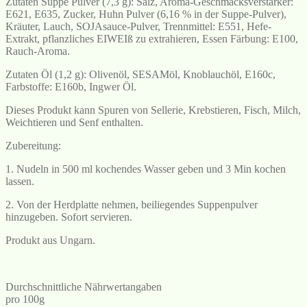
Zutaten Suppe Pulver (7,3 g): Salz, Aroma-Geschmacksverstärker:
E621, E635, Zucker, Huhn Pulver (6,16 % in der Suppe-Pulver),
Kräuter, Lauch, SOJAsauce-Pulver, Trennmittel: E551, Hefe-
Extrakt, pflanzliches EIWEIß zu extrahieren, Essen Färbung: E100,
Rauch-Aroma.
Zutaten Öl (1,2 g): Olivenöl, SESAMöl, Knoblauchöl, E160c,
Farbstoffe: E160b, Ingwer Öl.
Dieses Produkt kann Spuren von Sellerie, Krebstieren, Fisch, Milch,
Weichtieren und Senf enthalten.
Zubereitung:
1. Nudeln in 500 ml kochendes Wasser geben und 3 Min kochen
lassen.
2. Von der Herdplatte nehmen, beiliegendes Suppenpulver
hinzugeben. Sofort servieren.
Produkt aus Ungarn.
Durchschnittliche Nährwertangaben
pro 100g