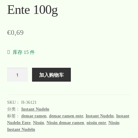
Ente 100g
€
0,69
库存 15 件
数
加入购物车
量
SKU：
H-36121
分类：
Instant Nudeln
标签：
demae ramen
,
demae ramen ente
,
Instant Nudeln
,
Instant
Nudeln Ente
,
Nissin
,
Nissin demae ramen
,
nissin ente
,
Nissin
Instant Nudeln