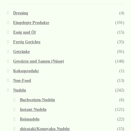
Dressing
(4)
Eingelegte Produkte
(191)
Essig und Öl
(15)
Fertig Gerichte
(35)
Getränke
(91)
Gewürze und Samen (Nüsse)
(148)
Kokosprodukt
(1)
Non-Food
(13)
Nudeln
(242)
Buchweizen-Nudeln
(6)
Instant Nudeln
(121)
Reisnudeln
(22)
shirataki/Konnyaku Nudeln
(15)