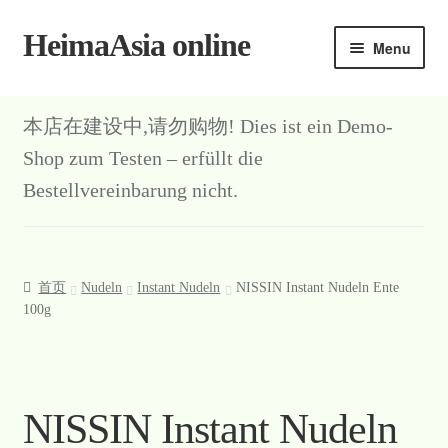
HeimaAsia online
Skip
Skip
Menu
to
to
navigation
content
本店在建设中,请勿购物! Dies ist ein Demo-
Shop zum Testen – erfüllt die
Bestellvereinbarung nicht.
首页
Nudeln
Instant Nudeln
NISSIN Instant Nudeln Ente
100g
NISSIN Instant Nudeln