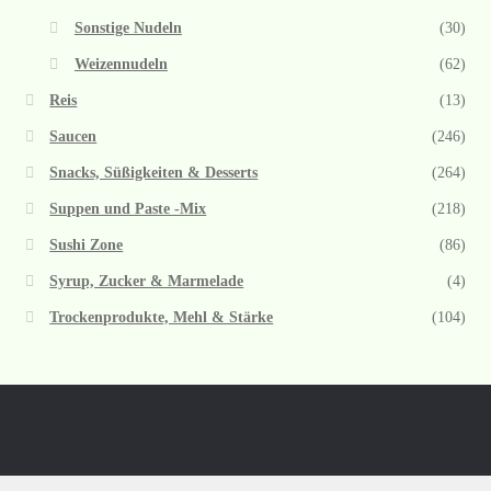
Sonstige Nudeln
(30)
Weizennudeln
(62)
Reis
(13)
Saucen
(246)
Snacks, Süßigkeiten & Desserts
(264)
Suppen und Paste -Mix
(218)
Sushi Zone
(86)
Syrup, Zucker & Marmelade
(4)
Trockenprodukte, Mehl & Stärke
(104)