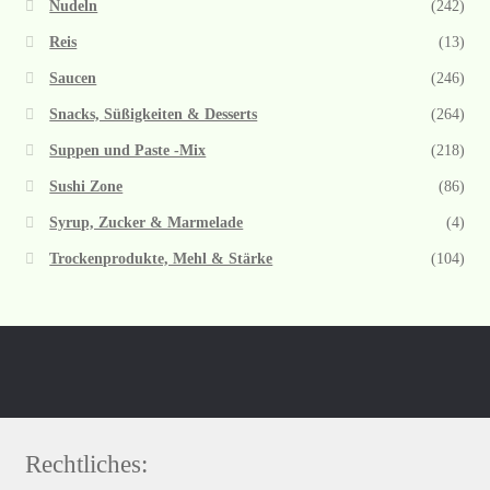
Nudeln
(242)
Reis
(13)
Saucen
(246)
Snacks, Süßigkeiten & Desserts
(264)
Suppen und Paste -Mix
(218)
Sushi Zone
(86)
Syrup, Zucker & Marmelade
(4)
Trockenprodukte, Mehl & Stärke
(104)
Rechtliches: