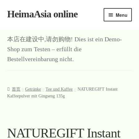
HeimaAsia online
Skip
Skip
Menu
to
to
navigation
content
本店在建设中,请勿购物! Dies ist ein Demo-
Shop zum Testen – erfüllt die
Bestellvereinbarung nicht.
首页
Getränke
Tee und Kaffee
NATUREGIFT Instant
Kaffeepulver mit Gingseng 135g
NATUREGIFT Instant