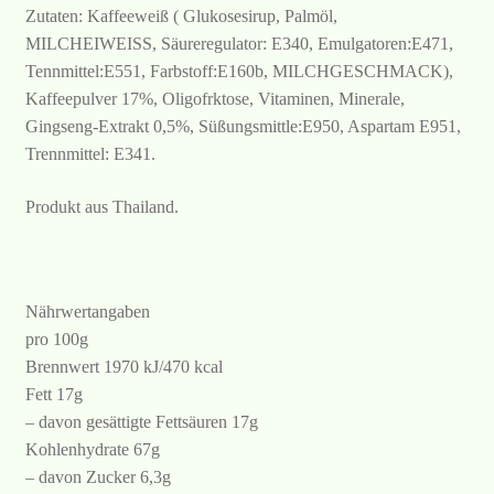
Zutaten: Kaffeeweiß ( Glukosesirup, Palmöl,
MILCHEIWEISS, Säureregulator: E340, Emulgatoren:E471,
Tennmittel:E551, Farbstoff:E160b, MILCHGESCHMACK),
Kaffeepulver 17%, Oligofrktose, Vitaminen, Minerale,
Gingseng-Extrakt 0,5%, Süßungsmittle:E950, Aspartam E951,
Trennmittel: E341.
Produkt aus Thailand.
Nährwertangaben
pro 100g
Brennwert 1970 kJ/470 kcal
Fett 17g
– davon gesättigte Fettsäuren 17g
Kohlenhydrate 67g
– davon Zucker 6,3g