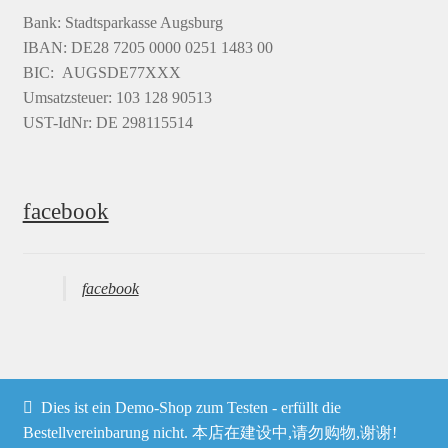
Bank: Stadtsparkasse Augsburg
IBAN: DE28 7205 0000 0251 1483 00
BIC: AUGSDE77XXX
Umsatzsteuer: 103 128 90513
UST-IdNr: DE 298115514
facebook
facebook
Dies ist ein Demo-Shop zum Testen - erfüllt die
© Heima online 2026
Bestellvereinbarung nicht. 本店在建设中,请勿购物,谢谢!