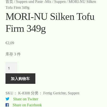
首页
/
Suppen und Paste -Mix
/
Suppen
/
MORI-NU Silken
Tofu Firm 349g
MORI-NU Silken Tofu
Firm 349g
€
2,09
库存 3 件
数
量
加入购物车
SKU：
K-8308
分类：
Fertig Gerichte
,
Suppen
Share on Twitter
Share on Facebook