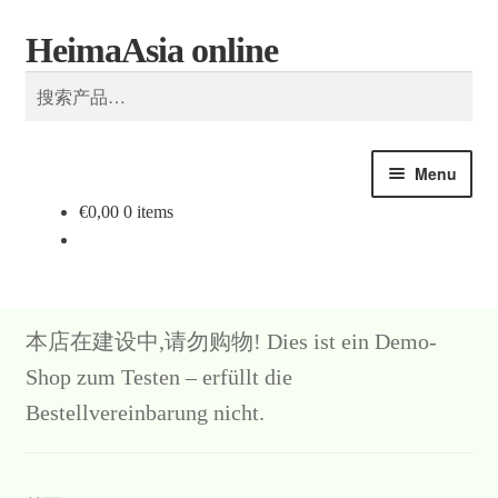
搜
HeimaAsia online
Skip
Skip
索
to
to
搜
navigation
content
索：
Menu
€
0,00
0 items
本店在建设中,请勿购物! Dies ist ein Demo-
Shop zum Testen – erfüllt die
Bestellvereinbarung nicht.