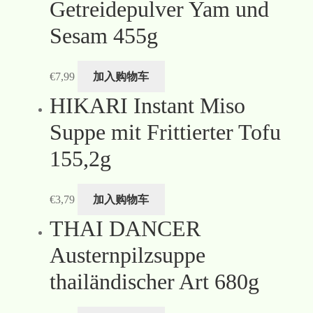
Getreidepulver Yam und
Sesam 455g
€
7,99
加入购物车
HIKARI Instant Miso
Suppe mit Frittierter Tofu
155,2g
€
3,79
加入购物车
THAI DANCER
Austernpilzsuppe
thailändischer Art 680g