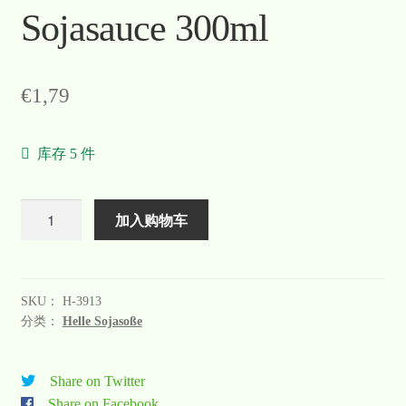
Sojasauce 300ml
€
1,79
库存 5 件
数
加入购物车
量
SKU：
H-3913
分类：
Helle Sojasoße
Share on Twitter
Share on Facebook