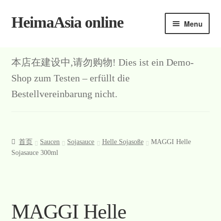
HeimaAsia online
Skip
Skip
Menu
to
to
navigation
content
本店在建设中,请勿购物! Dies ist ein Demo-
Shop zum Testen – erfüllt die
Bestellvereinbarung nicht.
首页
Saucen
Sojasauce
Helle Sojasoße
MAGGI Helle
Sojasauce 300ml
MAGGI Helle