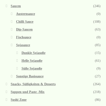
Saucen
(246)
Austernsauce
(0)
Chilli Sauce
(108)
Dip-Saucen
(63)
Fischsauce
(0)
Sojasauce
(85)
Dunkle Sojasoße
(15)
Helle Sojasoße
(61)
Süße Sojasoße
(9)
Sonstige Basissauce
(27)
Snacks, Süßigkeiten & Desserts
(264)
Suppen und Paste -Mix
(218)
Sushi Zone
(86)