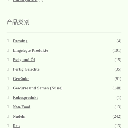
产品类别
Dressing
(4)
Eingelegte Produkte
(191)
Essig und Öl
(15)
Fertig Gerichte
(35)
Getränke
(91)
Gewürze und Samen (Nüsse)
(148)
Kokosprodukt
(1)
Non-Food
(13)
Nudeln
(242)
Reis
(13)