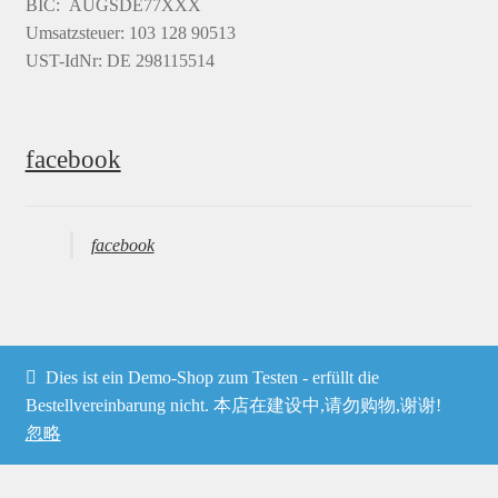
BIC: AUGSDE77XXX
Umsatzsteuer: 103 128 90513
UST-IdNr: DE 298115514
facebook
facebook
Dies ist ein Demo-Shop zum Testen - erfüllt die
© Heima online 2026
Bestellvereinbarung nicht. 本店在建设中,请勿购物,谢谢!
忽略