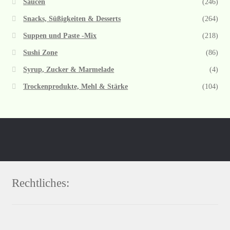
Saucen
(246)
Snacks, Süßigkeiten & Desserts
(264)
Suppen und Paste -Mix
(218)
Sushi Zone
(86)
Syrup, Zucker & Marmelade
(4)
Trockenprodukte, Mehl & Stärke
(104)
Rechtliches: