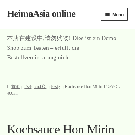
HeimaAsia online
Skip
Skip
Menu
to
to
navigation
content
首页
本店在建设中,请勿购物! Dies ist ein Demo-
About
Shop zum Testen – erfüllt die
Bestellvereinbarung nicht.
AGB
Contact
首页
Essig und Öl
Essig
Kochsauce Hon Mirin 14%VOL.
Datenschutz
400ml
Kasse
Mein Konto
Kochsauce Hon Mirin