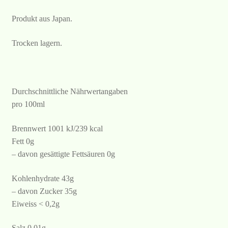
Produkt aus Japan.
Trocken lagern.
Durchschnittliche Nährwertangaben
pro 100ml
Brennwert 1001 kJ/239 kcal
Fett 0g
– davon gesättigte Fettsäuren 0g
Kohlenhydrate 43g
– davon Zucker 35g
Eiweiss < 0,2g
Salz 0,01g