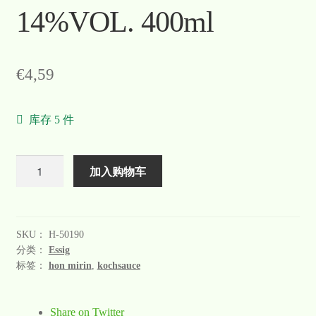
14%VOL. 400ml
Warenkorb
Welcome
€
4,59
Widerrufsformular
库存 5 件
关于
联系
数
加入购物车
量
SKU：
H-50190
分类：
Essig
标签：
hon mirin
,
kochsauce
Share on Twitter