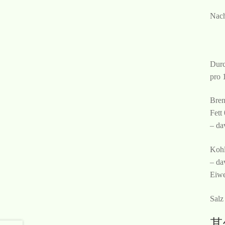
Nach
Durc
pro 
Bren
Fett
– da
Kohl
– da
Eiwe
Salz
其