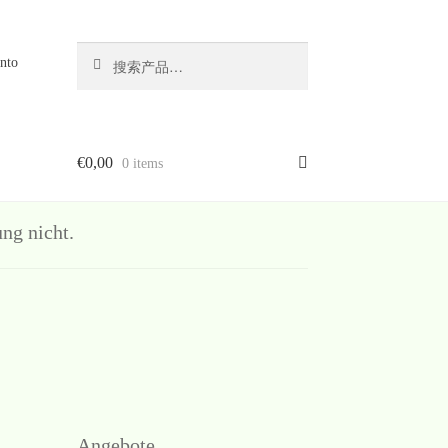
搜
搜
nto
索
索：
€
0,00
0 items
g nicht.
Angebote