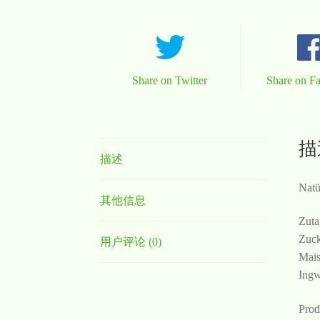
Share on Twitter
Share on F
描
描述
Natü
其他信息
Zut
Zuck
用户评论 (0)
Mais
Ingw
Prod