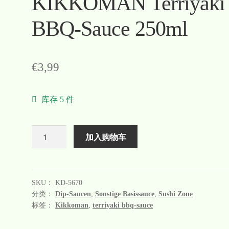
KIKKOMAN Terriyaki
BBQ-Sauce 250ml
€
3,99
库存 5 件
数
加入购物车
量
SKU：
KD-5670
分类：
Dip-Saucen
,
Sonstige Basissauce
,
Sushi Zone
标签：
Kikkoman
,
terriyaki bbq-sauce