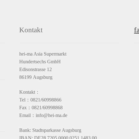
Kontakt
f
hei-ma Asia Supermarkt
Hundertsechs GmbH
Edisonstrasse 12
86199 Augsburg
Kontakt：
Tel：0821/60998866
Fax：0821/60998868
Email：info@hei-ma.de
Bank: Stadtsparkasse Augsburg
IBAN: DE28 7205 0000 0251 1483 00