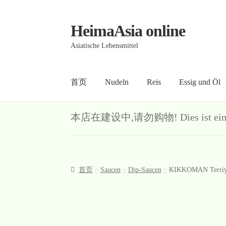
HeimaAsia online
Skip
Skip
to
to
Asiatische Lebensmittel
navigation
content
首页
Nudeln
Reis
Essig und Öl
首页
About
AGB
Contact
Datenschutz
Kasse
Me
本店在建设中,请勿购物! Dies ist ein Demo-S
首页
Saucen
Dip-Saucen
KIKKOMAN Terriy