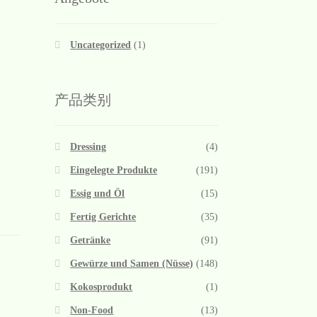
Uncategorized
(1)
产品类别
Dressing
(4)
Eingelegte Produkte
(191)
Essig und Öl
(15)
Fertig Gerichte
(35)
Getränke
(91)
Gewürze und Samen (Nüsse)
(148)
Kokosprodukt
(1)
Non-Food
(13)