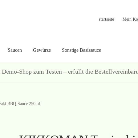
startseite
Mein Ko
Saucen
Gewürze
Sonstige Basissauce
in Konto
Warenkorb
Welcome
Widerrufsformular
关于
联系
hop zum Testen – erfüllt die Bestellvereinbarun
aki BBQ-Sauce 250ml