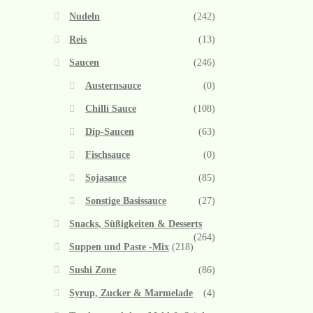
Nudeln
(242)
Reis
(13)
Saucen
(246)
Austernsauce
(0)
Chilli Sauce
(108)
Dip-Saucen
(63)
Fischsauce
(0)
Sojasauce
(85)
Sonstige Basissauce
(27)
Snacks, Süßigkeiten & Desserts
(264)
Suppen und Paste -Mix
(218)
Sushi Zone
(86)
Syrup, Zucker & Marmelade
(4)