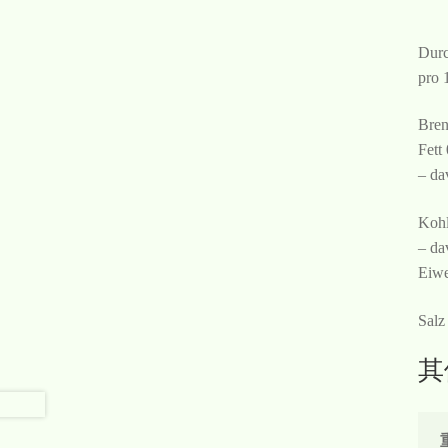
Durc
pro 
Bren
Fett
– da
Kohl
– da
Eiwe
Salz
其