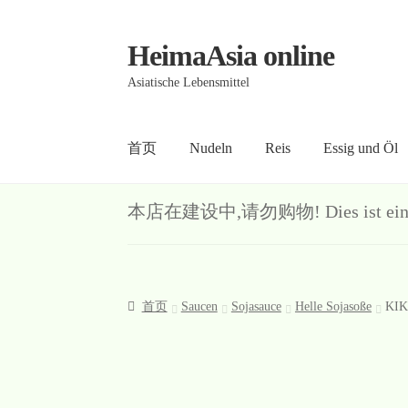
HeimaAsia online
Skip
Skip
to
to
Asiatische Lebensmittel
navigation
content
首页
Nudeln
Reis
Essig und Öl
首页
About
AGB
Contact
Datenschutz
Kasse
Me
本店在建设中,请勿购物! Dies ist ein Demo-S
首页
Saucen
Sojasauce
Helle Sojasoße
KIK