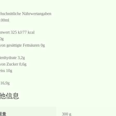
hschnittliche Nährwertangaben
100ml
nwert 325 kJ/77 kcal
 0g
von gesättigte Fettsäuren 0g
enhydrate 3,2g
von Zucker 0,6g
iss 10g
 16,9g
他信息
重量
300 g