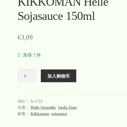
KIKKOMAN Helle
Sojasauce 150ml
€
3,09
库存 7 件
数
加入购物车
量
SKU：
A-5723
分类：
Helle Sojasoße
,
Sushi Zone
标签：
Kikkoman
,
sojasauce