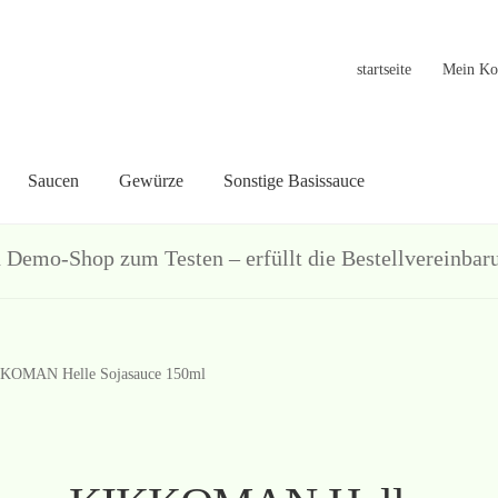
startseite
Mein Ko
Saucen
Gewürze
Sonstige Basissauce
in Konto
Warenkorb
Welcome
Widerrufsformular
关于
联系
hop zum Testen – erfüllt die Bestellvereinbarun
KOMAN Helle Sojasauce 150ml