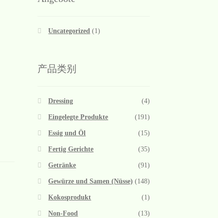
Uncategorized
(1)
产品类别
Dressing
(4)
Eingelegte Produkte
(191)
Essig und Öl
(15)
Fertig Gerichte
(35)
Getränke
(91)
Gewürze und Samen (Nüsse)
(148)
Kokosprodukt
(1)
Non-Food
(13)