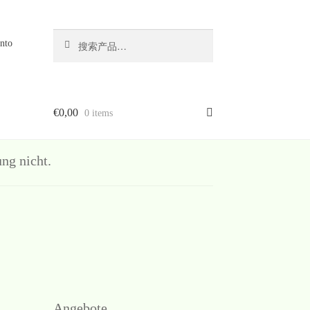
搜
搜
nto
索
索：
€
0,00
0 items
g nicht.
Angebote