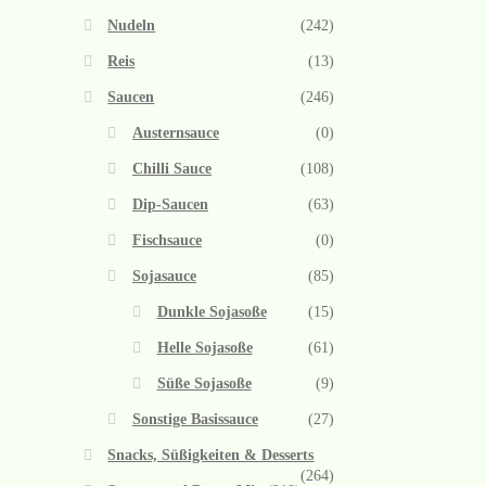
Nudeln
(242)
Reis
(13)
Saucen
(246)
Austernsauce
(0)
Chilli Sauce
(108)
Dip-Saucen
(63)
Fischsauce
(0)
Sojasauce
(85)
Dunkle Sojasoße
(15)
Helle Sojasoße
(61)
Süße Sojasoße
(9)
Sonstige Basissauce
(27)
Snacks, Süßigkeiten & Desserts
(264)