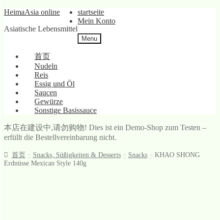
Skip
Skip
HeimaAsia online
startseite
to
to
Mein Konto
Asiatische Lebensmittel
navigation
content
Menu
首页
Nudeln
Reis
Essig und Öl
Saucen
Gewürze
Sonstige Basissauce
本店在建设中,请勿购物! Dies ist ein Demo-Shop zum Testen –
erfüllt die Bestellvereinbarung nicht.
首页
Snacks, Süßigkeiten & Desserts
Snacks
KHAO SHONG
Erdnüsse Mexican Style 140g