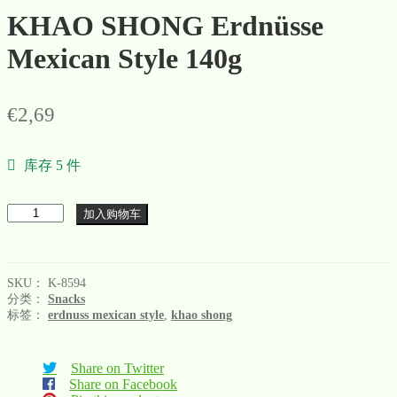
KHAO SHONG Erdnüsse
Mexican Style 140g
€
2,69
库存 5 件
数
加入购物车
量
SKU：
K-8594
分类：
Snacks
标签：
erdnuss mexican style
,
khao shong
Share on Twitter
Share on Facebook