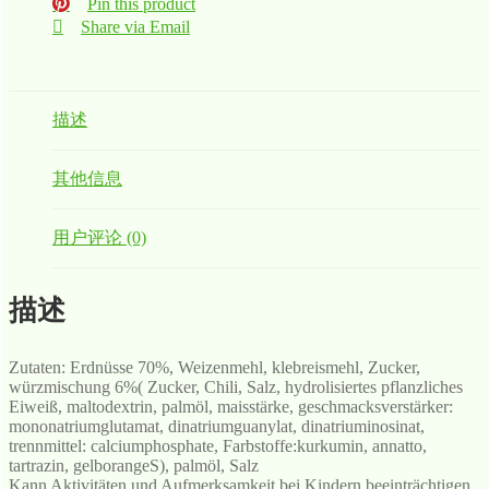
Pin this product
Share via Email
描述
其他信息
用户评论 (0)
描述
Zutaten: Erdnüsse 70%, Weizenmehl, klebreismehl, Zucker,
würzmischung 6%( Zucker, Chili, Salz, hydrolisiertes pflanzliches
Eiweiß, maltodextrin, palmöl, maisstärke, geschmacksverstärker:
mononatriumglutamat, dinatriumguanylat, dinatriuminosinat,
trennmittel: calciumphosphate, Farbstoffe:kurkumin, annatto,
tartrazin, gelborangeS), palmöl, Salz
Kann Aktivitäten und Aufmerksamkeit bei Kindern beeinträchtigen.