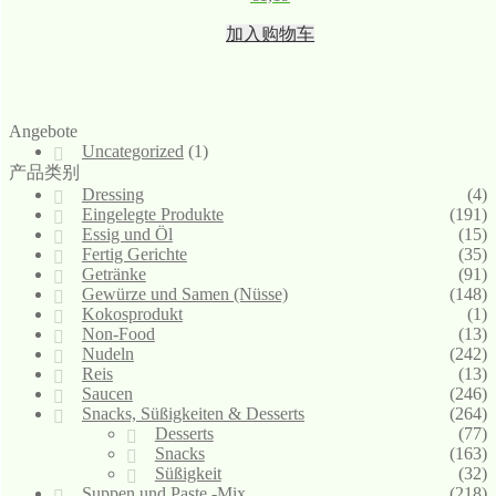
加入购物车
Angebote
Uncategorized
(1)
产品类别
Dressing
(4)
Eingelegte Produkte
(191)
Essig und Öl
(15)
Fertig Gerichte
(35)
Getränke
(91)
Gewürze und Samen (Nüsse)
(148)
Kokosprodukt
(1)
Non-Food
(13)
Nudeln
(242)
Reis
(13)
Saucen
(246)
Snacks, Süßigkeiten & Desserts
(264)
Desserts
(77)
Snacks
(163)
Süßigkeit
(32)
Suppen und Paste -Mix
(218)