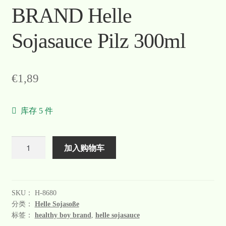
BRAND Helle
Sojasauce Pilz 300ml
€
1,89
库存 5 件
数
加入购物车
量
SKU：
H-8680
分类：
Helle Sojasoße
标签：
healthy boy brand
,
helle sojasauce