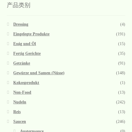
产品类别
Dressing
(4)
Eingelegte Produkte
(191)
Essig und Öl
(15)
Fertig Gerichte
(35)
Getränke
(91)
Gewürze und Samen (Nüsse)
(148)
Kokosprodukt
(1)
Non-Food
(13)
Nudeln
(242)
Reis
(13)
Saucen
(246)
Austernsauce
(0)