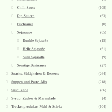
Chilli Sauce
(108)
Dip-Saucen
(63)
Fischsauce
(0)
Sojasauce
(85)
Dunkle Sojasoße
(15)
Helle Sojasoße
(61)
Süße Sojasoße
(9)
Sonstige Basissauce
(27)
Snacks, Süßigkeiten & Desserts
(264)
Suppen und Paste -Mix
(218)
Sushi Zone
(86)
Syrup, Zucker & Marmelade
(4)
Trockenprodukte, Mehl & Stärke
(104)