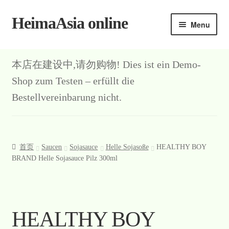
HeimaAsia online
Skip
Skip
Menu
to
to
navigation
content
本店在建设中,请勿购物! Dies ist ein Demo-
Shop zum Testen – erfüllt die
Bestellvereinbarung nicht.
首页
Saucen
Sojasauce
Helle Sojasoße
HEALTHY BOY
BRAND Helle Sojasauce Pilz 300ml
HEALTHY BOY