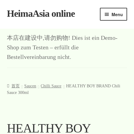
HeimaAsia online
Skip
Skip
Menu
to
to
navigation
content
本店在建设中,请勿购物! Dies ist ein Demo-
Shop zum Testen – erfüllt die
Bestellvereinbarung nicht.
首页
Saucen
Chilli Sauce
HEALTHY BOY BRAND Chili
Sauce 300ml
HEALTHY BOY