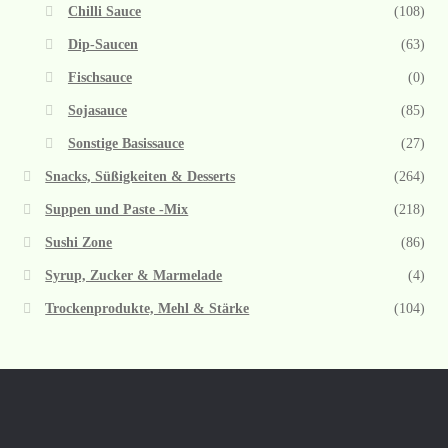
Chilli Sauce
(108)
Dip-Saucen
(63)
Fischsauce
(0)
Sojasauce
(85)
Sonstige Basissauce
(27)
Snacks, Süßigkeiten & Desserts
(264)
Suppen und Paste -Mix
(218)
Sushi Zone
(86)
Syrup, Zucker & Marmelade
(4)
Trockenprodukte, Mehl & Stärke
(104)