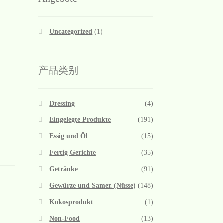
Uncategorized
(1)
产品类别
Dressing
(4)
Eingelegte Produkte
(191)
Essig und Öl
(15)
Fertig Gerichte
(35)
Getränke
(91)
Gewürze und Samen (Nüsse)
(148)
Kokosprodukt
(1)
Non-Food
(13)