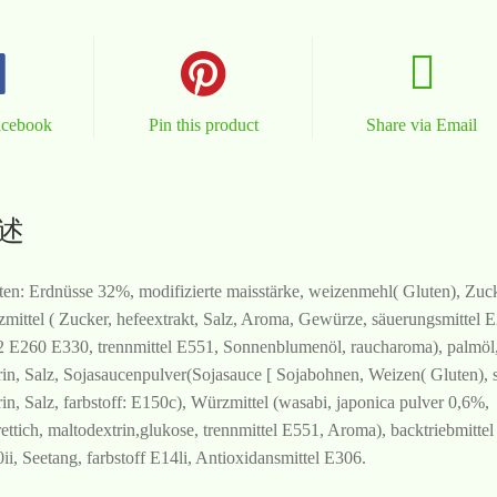
acebook
Pin this product
Share via Email
述
ten: Erdnüsse 32%, modifizierte maisstärke, weizenmehl( Gluten), Zuck
mittel ( Zucker, hefeextrakt, Salz, Aroma, Gewürze, säuerungsmittel 
 E260 E330, trennmittel E551, Sonnenblumenöl, raucharoma), palmöl
rin, Salz, Sojasaucenpulver(Sojasauce [ Sojabohnen, Weizen( Gluten), s
rin, Salz, farbstoff: E150c), Würzmittel (wasabi, japonica pulver 0,6%,
ettich, maltodextrin,glukose, trennmittel E551, Aroma), backtriebmittel
ii, Seetang, farbstoff E14li, Antioxidansmittel E306.