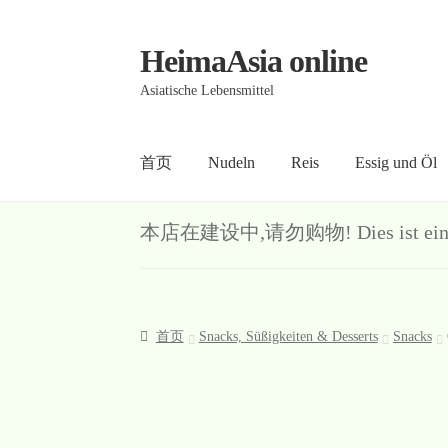
HeimaAsia online
Skip
Skip
to
to
Asiatische Lebensmittel
navigation
content
首页
Nudeln
Reis
Essig und Öl
首页
About
AGB
Contact
Datenschutz
Kasse
Me
本店在建设中,请勿购物! Dies ist ein Demo-S
首页
Snacks, Süßigkeiten & Desserts
Snacks