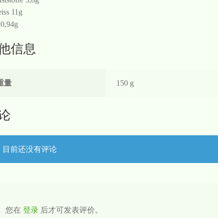
iss 11g
 0,94g
他信息
重量
150 g
论
目前还没有评论
您在
登录
后才可发表评价。