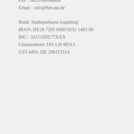
Fax：0821/60998868
Email：info@hei-ma.de
Bank: Stadtsparkasse Augsburg
IBAN: DE28 7205 0000 0251 1483 00
BIC: AUGSDE77XXX
Umsatzsteuer: 103 128 90513
UST-IdNr: DE 298115514