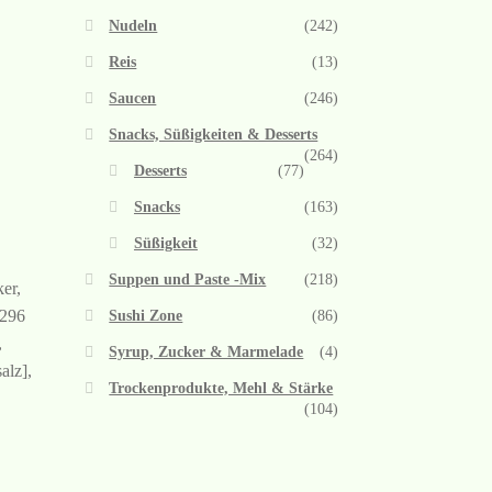
Nudeln
(242)
Reis
(13)
Saucen
(246)
Snacks, Süßigkeiten & Desserts
(264)
Desserts
(77)
Snacks
(163)
Süßigkeit
(32)
Suppen und Paste -Mix
(218)
er,
E296
Sushi Zone
(86)
,
Syrup, Zucker & Marmelade
(4)
alz],
Trockenprodukte, Mehl & Stärke
(104)