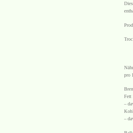
Dies
enth
Prod
Troc
Nähr
pro 
Bren
Fett
– da
Kohl
– da
Ball