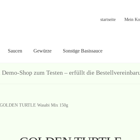
startseite
Mein Ko
Saucen
Gewürze
Sonstige Basissauce
in Konto
Warenkorb
Welcome
Widerrufsformular
关于
联系
hop zum Testen – erfüllt die Bestellvereinbarun
GOLDEN TURTLE Wasabi Mix 150g