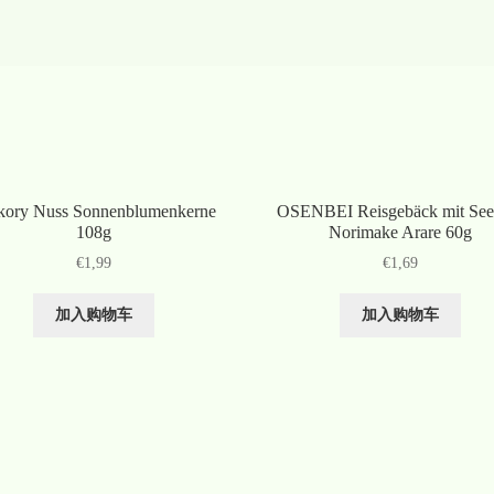
kory Nuss Sonnenblumenkerne
OSENBEI Reisgebäck mit See
108g
Norimake Arare 60g
€
1,99
€
1,69
加入购物车
加入购物车