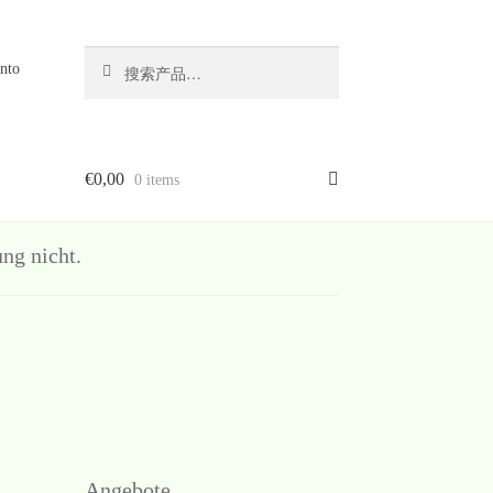
搜
搜
nto
索
索：
€
0,00
0 items
g nicht.
Angebote