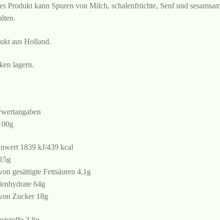
es Produkt kann Spuren von Milch, schalenfrüchte, Senf und sesamsa
alten.
ukt aus Holland.
ken lagern.
wertangaben
100g
nwert 1839 kJ/439 kcal
 15g
von gesättigte Fettsäuren 4,1g
enhydrate 64g
von Zucker 18g
aststoffe 3,8g