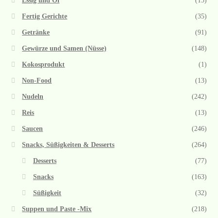
Essig und Öl
(15)
Fertig Gerichte
(35)
Getränke
(91)
Gewürze und Samen (Nüsse)
(148)
Kokosprodukt
(1)
Non-Food
(13)
Nudeln
(242)
Reis
(13)
Saucen
(246)
Snacks, Süßigkeiten & Desserts
(264)
Desserts
(77)
Snacks
(163)
Süßigkeit
(32)
Suppen und Paste -Mix
(218)