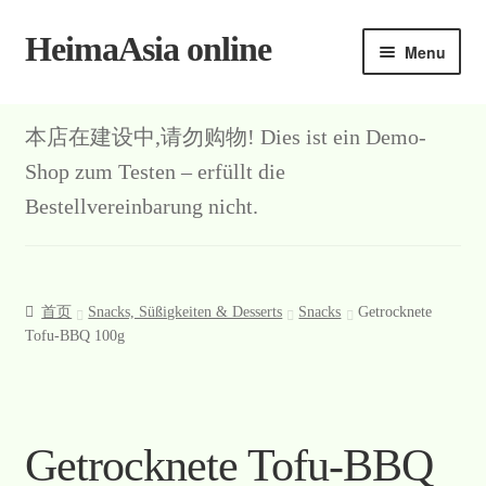
HeimaAsia online
Skip
Skip
Menu
to
to
navigation
content
本店在建设中,请勿购物! Dies ist ein Demo-
Shop zum Testen – erfüllt die
Bestellvereinbarung nicht.
首页
Snacks, Süßigkeiten & Desserts
Snacks
Getrocknete
Tofu-BBQ 100g
Getrocknete Tofu-BBQ