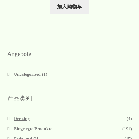
加入购物车
Angebote
Uncategorized
(1)
产品类别
Dressing
(4)
Eingelegte Produkte
(191)