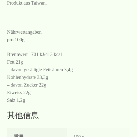
Produkt aus Taiwan.
Nährwertangaben
pro 100g
Brennwert 1701 kJ/413 kcal
Fett 21g
– davon gesättigte Fettsäuren 3,4g
Kohlenhydrate 33,3g
– davon Zucker 22g
Eiweiss 22g
Salz 1,2g
其他信息
重量
100 g