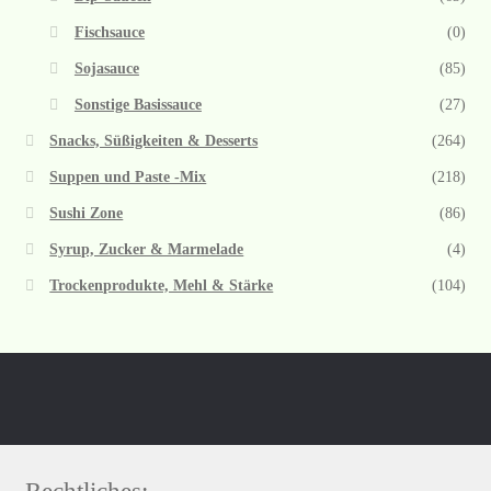
Fischsauce
(0)
Sojasauce
(85)
Sonstige Basissauce
(27)
Snacks, Süßigkeiten & Desserts
(264)
Suppen und Paste -Mix
(218)
Sushi Zone
(86)
Syrup, Zucker & Marmelade
(4)
Trockenprodukte, Mehl & Stärke
(104)