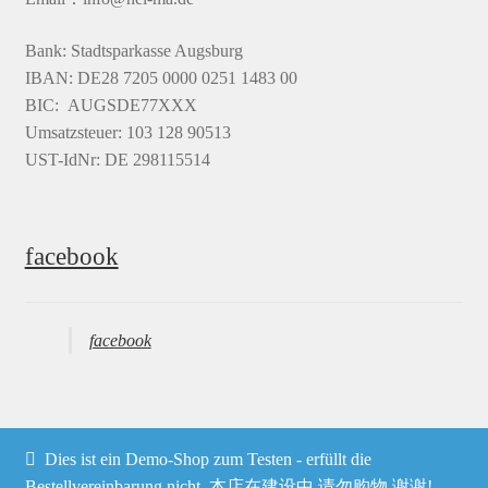
Bank: Stadtsparkasse Augsburg
IBAN: DE28 7205 0000 0251 1483 00
BIC: AUGSDE77XXX
Umsatzsteuer: 103 128 90513
UST-IdNr: DE 298115514
facebook
facebook
Dies ist ein Demo-Shop zum Testen - erfüllt die
Bestellvereinbarung nicht. 本店在建设中,请勿购物,谢谢!