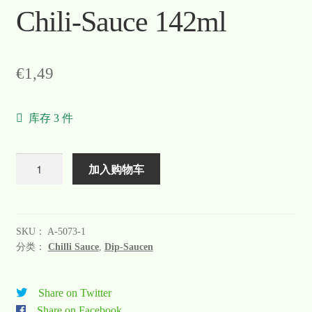
Chili-Sauce 142ml
€
1,49
库存 3 件
数
加入购物车
量
SKU：
A-5073-1
分类：
Chilli Sauce
,
Dip-Saucen
Share on Twitter
Share on Facebook