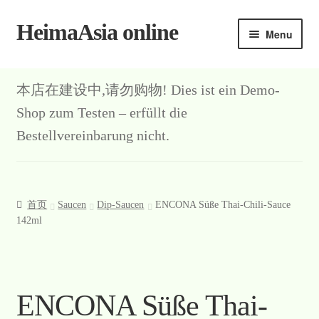
HeimaAsia online
Skip
Skip
Menu
to
to
navigation
content
本店在建设中,请勿购物! Dies ist ein Demo-
Shop zum Testen – erfüllt die
Bestellvereinbarung nicht.
首页
Saucen
Dip-Saucen
ENCONA Süße Thai-Chili-Sauce
142ml
ENCONA Süße Thai-