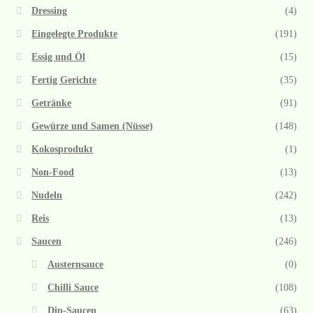
Dressing
(4)
Eingelegte Produkte
(191)
Essig und Öl
(15)
Fertig Gerichte
(35)
Getränke
(91)
Gewürze und Samen (Nüsse)
(148)
Kokosprodukt
(1)
Non-Food
(13)
Nudeln
(242)
Reis
(13)
Saucen
(246)
Austernsauce
(0)
Chilli Sauce
(108)
Dip-Saucen
(63)