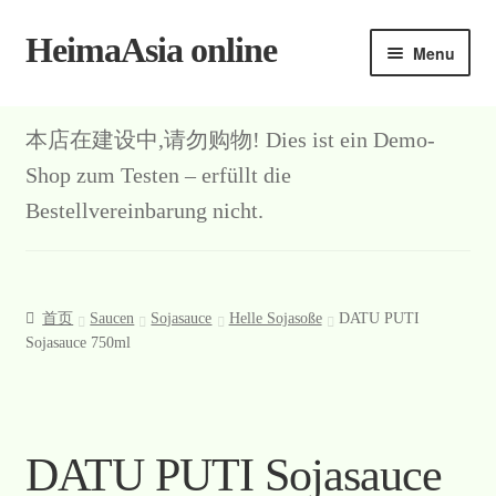
HeimaAsia online
Skip
Skip
Menu
to
to
navigation
content
首页
本店在建设中,请勿购物! Dies ist ein Demo-
About
Shop zum Testen – erfüllt die
Bestellvereinbarung nicht.
AGB
Contact
首页
Saucen
Sojasauce
Helle Sojasoße
DATU PUTI
Datenschutz
Sojasauce 750ml
Kasse
Mein Konto
DATU PUTI Sojasauce