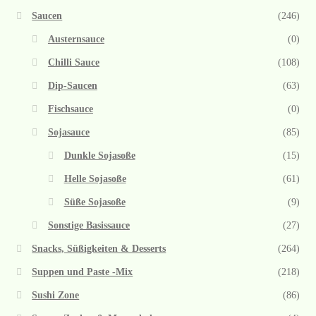
Saucen
(246)
Austernsauce
(0)
Chilli Sauce
(108)
Dip-Saucen
(63)
Fischsauce
(0)
Sojasauce
(85)
Dunkle Sojasoße
(15)
Helle Sojasoße
(61)
Süße Sojasoße
(9)
Sonstige Basissauce
(27)
Snacks, Süßigkeiten & Desserts
(264)
Suppen und Paste -Mix
(218)
Sushi Zone
(86)