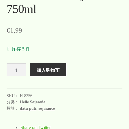
750ml
Warenkorb
Welcome
€
1,99
Widerrufsformular
库存 5 件
关于
联系
数
加入购物车
量
SKU：
H-8256
分类：
Helle Sojasoße
标签：
datu puti
,
sojasauce
Share on Twitter