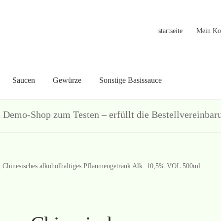
startseite
Mein Ko
Saucen
Gewürze
Sonstige Basissauce
in Konto
Warenkorb
Welcome
Widerrufsformular
关于
联系
hop zum Testen – erfüllt die Bestellvereinbarun
Chinesisches alkoholhaltiges Pflaumengetränk Alk. 10,5% VOL 500ml