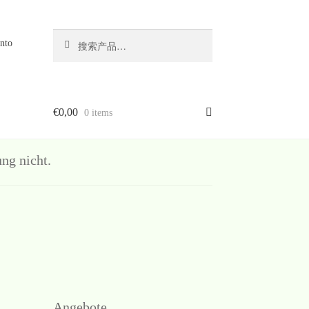
搜
搜
nto
索
索：
€
0,00
0 items
g nicht.
Angebote