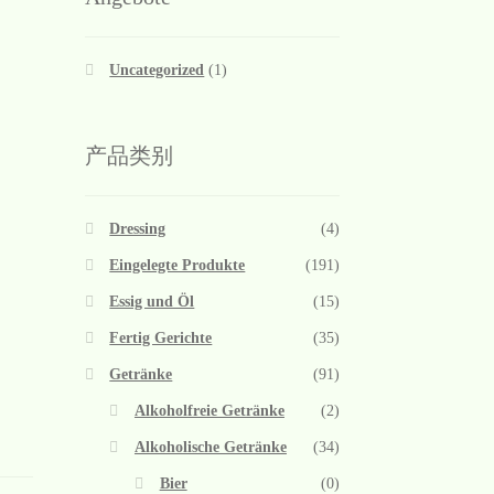
Uncategorized
(1)
产品类别
Dressing
(4)
Eingelegte Produkte
(191)
Essig und Öl
(15)
Fertig Gerichte
(35)
Getränke
(91)
Alkoholfreie Getränke
(2)
Alkoholische Getränke
(34)
Bier
(0)