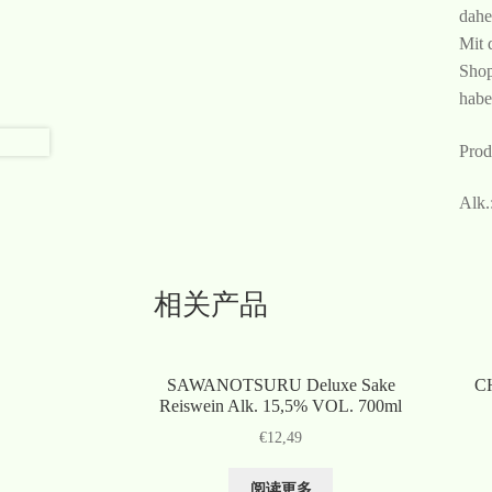
dahe
Mit 
Shop
habe
Prod
Alk
相关产品
SAWANOTSURU Deluxe Sake
C
Reiswein Alk. 15,5% VOL. 700ml
€
12,49
阅读更多