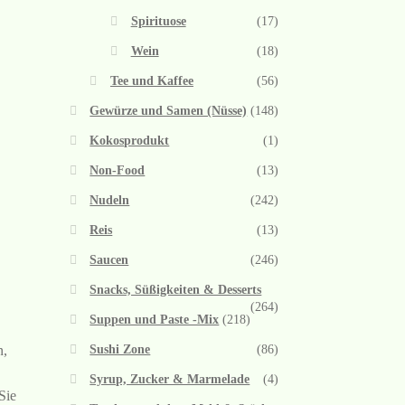
Spirituose
(17)
Wein
(18)
Tee und Kaffee
(56)
Gewürze und Samen (Nüsse)
(148)
Kokosprodukt
(1)
Non-Food
(13)
Nudeln
(242)
Reis
(13)
Saucen
(246)
Snacks, Süßigkeiten & Desserts
(264)
Suppen und Paste -Mix
(218)
Sushi Zone
(86)
n,
Syrup, Zucker & Marmelade
(4)
Sie