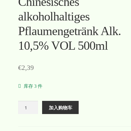
Chinesisches
alkoholhaltiges
Pflaumengetränk Alk.
10,5% VOL 500ml
€
2,39
库存 3 件
数
加入购物车
量