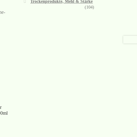
Trockenprodukte, Mehl & Stärke
(104)
ne-
r
00ml