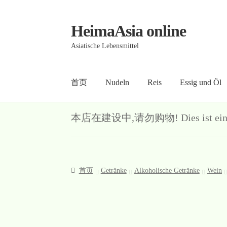
HeimaAsia online
Skip
Skip
to
to
Asiatische Lebensmittel
navigation
content
首页
Nudeln
Reis
Essig und Öl
首页
About
AGB
Contact
Datenschutz
Kasse
Me
本店在建设中,请勿购物! Dies ist ein Demo-S
首页
Getränke
Alkoholische Getränke
Wein