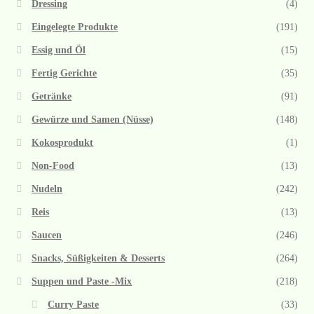
Dressing
(4)
Eingelegte Produkte
(191)
Essig und Öl
(15)
Fertig Gerichte
(35)
Getränke
(91)
Gewürze und Samen (Nüsse)
(148)
Kokosprodukt
(1)
Non-Food
(13)
Nudeln
(242)
Reis
(13)
Saucen
(246)
Snacks, Süßigkeiten & Desserts
(264)
Suppen und Paste -Mix
(218)
Curry Paste
(33)