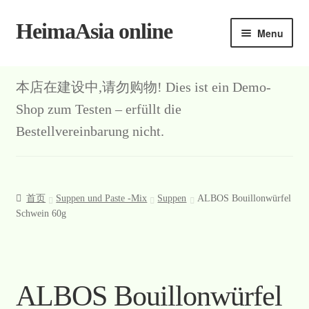
HeimaAsia online
Skip
Skip
Menu
to
to
navigation
content
本店在建设中,请勿购物! Dies ist ein Demo-
Shop zum Testen – erfüllt die
Bestellvereinbarung nicht.
首页
Suppen und Paste -Mix
Suppen
ALBOS Bouillonwürfel
Schwein 60g
ALBOS Bouillonwürfel