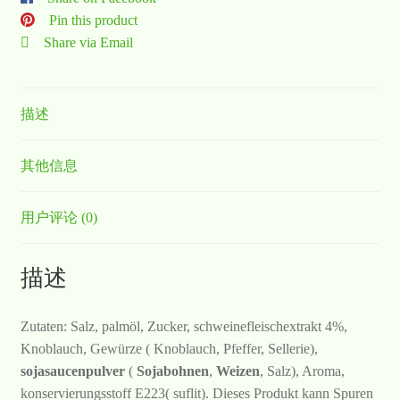
Pin this product
Share via Email
描述
其他信息
用户评论 (0)
描述
Zutaten: Salz, palmöl, Zucker, schweinefleischextrakt 4%,
Knoblauch, Gewürze ( Knoblauch, Pfeffer, Sellerie),
sojasaucenpulver
(
Sojabohnen
,
Weizen
, Salz), Aroma,
konservierungsstoff E223( suflit). Dieses Produkt kann Spuren