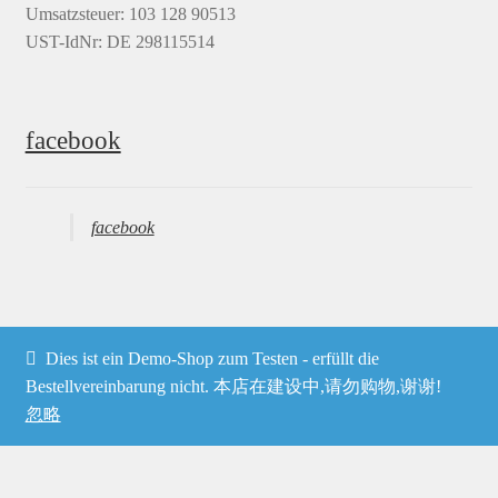
Umsatzsteuer: 103 128 90513
UST-IdNr: DE 298115514
facebook
facebook
Dies ist ein Demo-Shop zum Testen - erfüllt die
© Heima online 2026
Bestellvereinbarung nicht. 本店在建设中,请勿购物,谢谢!
忽略